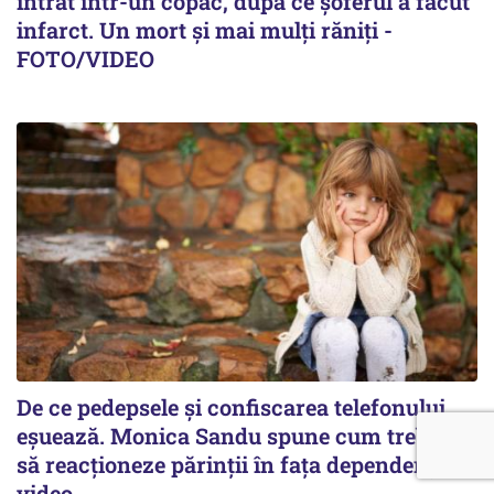
intrat într-un copac, după ce șoferul a făcut
infarct. Un mort și mai mulți răniți -
FOTO/VIDEO
De ce pedepsele și confiscarea telefonului
eșuează. Monica Sandu spune cum trebuie
să reacționeze părinții în fața dependenței /
video