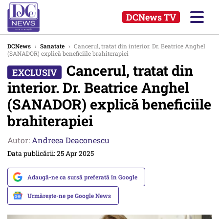
DCNews TV
DCNews
›
Sanatate
›
Cancerul, tratat din interior. Dr. Beatrice Anghel
(SANADOR) explică beneficiile brahiterapiei
Cancerul, tratat din
interior. Dr. Beatrice Anghel
(SANADOR) explică beneficiile
brahiterapiei
Autor:
Andreea Deaconescu
Data publicării: 25 Apr 2025
Adaugă-ne ca sursă preferată în Google
Urmărește-ne pe Google News