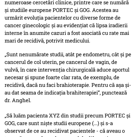
numeroase cercetări clinice, printre care se numără
și studiile europene PORTEC și GOG. Acestea au
urmărit evoluția pacientelor cu diverse forme de
cancer ginecologic și au evidențiat că lipsa iradierii
interne în anumite cazuri a fost asociată cu rate mai
mari de recidivă, potrivit medicului.
„Sunt nenumărate studii, atât pe endometru, cât și pe
cancerul de col uterin, pe cancerul de vagin, de
vulvă, în care intervenția chirurgicală aduce aportul
necesar și spune foarte clar rata, de exemplu, de
recidivă, dacă nu faci brahioterapie. Pentru că așa și-
au dat seama de indicația brahiterapiei”, punctează
dr. Anghel.
„Să luăm pacienta XYZ din studii precum PORTEC și
GOG, care sunt niște studii europene (...) și s-a
observat de ce au recidivat pacientele - că aveau o