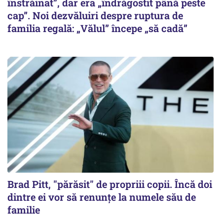
înstrăinat”, dar era „îndrăgostit până peste
cap”. Noi dezvăluiri despre ruptura de
familia regală: „Vălul” începe „să cadă”
Brad Pitt, "părăsit" de propriii copii. Încă doi
dintre ei vor să renunțe la numele său de
familie