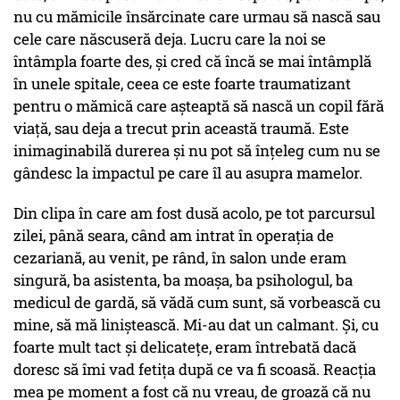
nu cu mămicile însărcinate care urmau să nască sau
cele care născuseră deja. Lucru care la noi se
întâmpla foarte des, și cred că încă se mai întâmplă
în unele spitale, ceea ce este foarte traumatizant
pentru o mămică care așteaptă să nască un copil fără
viață, sau deja a trecut prin această traumă. Este
inimaginabilă durerea și nu pot să înțeleg cum nu se
gândesc la impactul pe care îl au asupra mamelor.
Din clipa în care am fost dusă acolo, pe tot parcursul
zilei, până seara, când am intrat în operația de
cezariană, au venit, pe rând, în salon unde eram
singură, ba asistenta, ba moașa, ba psihologul, ba
medicul de gardă, să vădă cum sunt, să vorbească cu
mine, să mă liniștească. Mi-au dat un calmant. Și, cu
foarte mult tact și delicatețe, eram întrebată dacă
doresc să îmi vad fetița după ce va fi scoasă. Reacția
mea pe moment a fost că nu vreau, de groază că nu