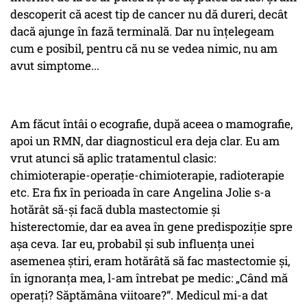
descoperit că acest tip de cancer nu dă dureri, decât
dacă ajunge în fază terminală. Dar nu înţelegeam
cum e posibil, pentru că nu se vedea nimic, nu am
avut simptome...
Am făcut întâi o ecografie, după aceea o mamografie,
apoi un RMN, dar diagnosticul era deja clar. Eu am
vrut atunci să aplic tratamentul clasic:
chimioterapie-operaţie-chimioterapie, radioterapie
etc. Era fix în perioada în care Angelina Jolie s-a
hotărât să-şi facă dubla mastectomie şi
histerectomie, dar ea avea în gene predispoziţie spre
aşa ceva. Iar eu, probabil şi sub influenţa unei
asemenea ştiri, eram hotărâtă să fac mastectomie şi,
în ignoranţa mea, l-am întrebat pe medic: „Când mă
operaţi? Săptămâna viitoare?“. Medicul mi-a dat