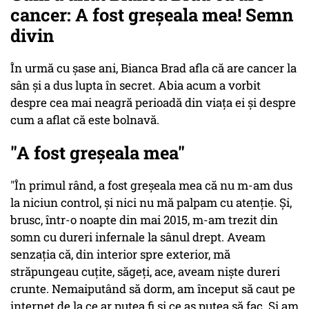
cancer: A fost greşeala mea! Semn
divin
În urmă cu șase ani, Bianca Brad afla că are cancer la
sân și a dus lupta în secret. Abia acum a vorbit
despre cea mai neagră perioadă din viața ei și despre
cum a aflat că este bolnavă.
"A fost greşeala mea"
"În primul rând, a fost greşeala mea că nu m-am dus
la niciun control, şi nici nu mă palpam cu atenţie. Şi,
brusc, într-o noapte din mai 2015, m-am trezit din
somn cu dureri infernale la sânul drept. Aveam
senzaţia că, din interior spre exterior, mă
străpungeau cuţite, săgeţi, ace, aveam nişte dureri
crunte. Nemaiputând să dorm, am început să caut pe
internet de la ce ar putea fi şi ce aş putea să fac. Şi am