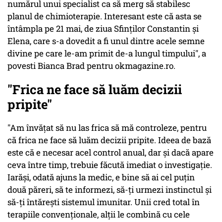
numărul unui specialist ca să merg să stabilesc
planul de chimioterapie. Interesant este că asta se
întâmpla pe 21 mai, de ziua Sfinţilor Constantin şi
Elena, care s-a dovedit a fi unul dintre acele semne
divine pe care le-am primit de-a lungul timpului", a
povesti Bianca Brad pentru okmagazine.ro.
"Frica ne face să luăm decizii
pripite"
"Am învăţat să nu las frica să mă controleze, pentru
că frica ne face să luăm decizii pripite. Ideea de bază
este că e necesar acel control anual, dar şi dacă apare
ceva între timp, trebuie făcută imediat o investigaţie.
Iarăşi, odată ajuns la medic, e bine să ai cel puţin
două păreri, să te informezi, să-ţi urmezi instinctul şi
să-ţi întăreşti sistemul imunitar. Unii cred total în
terapiile convenţionale, alţii le combină cu cele