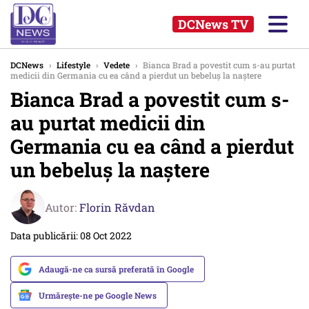
DCNews TV
DCNews
›
Lifestyle
›
Vedete
›
Bianca Brad a povestit cum s-au purtat
medicii din Germania cu ea când a pierdut un bebeluş la naştere
Bianca Brad a povestit cum s-
au purtat medicii din
Germania cu ea când a pierdut
un bebeluş la naştere
Autor:
Florin Răvdan
Data publicării: 08 Oct 2022
Adaugă-ne ca sursă preferată în Google
Urmărește-ne pe Google News