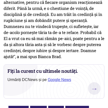
alternative, pentru că fiecare organism reacţionează
diferit. Până la urmă, e o chestiune de voinţă, de
disciplină şi de credinţă. Eu am trăit în credinţă şi în
rugăciune şi am dobândit putere şi speranţă.
Dumnezeu nu te vindecă trupeşte, ci sufleteşte, iar
de-acolo porneşte tăria ta de-a te reface. Probabil că
El a vrut ca eu să mai rămân pe-aici, poate pentru a le
da şi altora tăria asta şi să le vorbesc despre puterea
credinţei, despre iubire şi despre iertare. Doamne
ajută!", a mai spus Bianca Brad.
Fiți la curent cu ultimele noutăți.
Urmăriți DCNews și pe
Google News
→