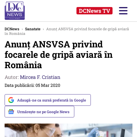
DCNews TV
DCNews
›
Sanatate
›
Anunț ANSVSA privind focarele de gripă aviară
în România
Anunț ANSVSA privind
focarele de gripă aviară în
România
Autor:
Mircea F. Cristian
Data publicării: 05 Mar 2020
Adaugă-ne ca sursă preferată în Google
Urmărește-ne pe Google News