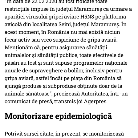
"În data de 22.02.2020 au fost ridicate toate
restricţiile impuse în judeţul Maramureş ca urmare a
apariţiei virusului gripei aviare H5N8 pe platforma
avicolă din localitatea Seini, judeţul Maramureş. În
acest moment, în România nu mai există niciun
focar activ sau vreo suspiciune de gripa aviară.
Menţionăm că, pentru asigurarea sănătăţii
animalelor şi sănătăţii publice, toate efectivele de
păsări au fost şi sunt supuse programelor naţionale
anuale de supraveghere a bolilor, inclusiv pentru
gripa aviară, astfel încât pe piaţa din România să
ajungă produse şi subproduse obţinute doar de la
animale sănătoase", precizează Autoritatea, într-un
comunicat de presă, transmis joi Agerpres.
Monitorizare epidemiologică
Potrivit sursei citate, în prezent, se monitorizează