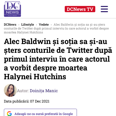
DCNews TV
DCNews
›
Lifestyle
›
Vedete
›
Alec Baldwin și soția sa și-au șters
conturile de Twitter după primul interviu în care actorul a vorbit despre
moartea Halynei Hutchins
Alec Baldwin și soția sa și-au
șters conturile de Twitter după
primul interviu în care actorul
a vorbit despre moartea
Halynei Hutchins
Autor:
Doinița Manic
Data publicării: 07 Dec 2021
Adaugă-ne ca sursă preferată în Google