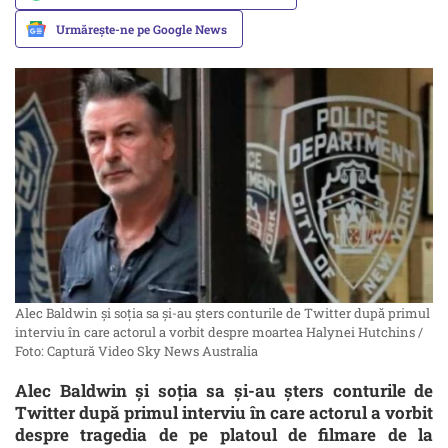
Urmărește-ne pe Google News
Alec Baldwin și soția sa și-au șters conturile de Twitter după primul
interviu în care actorul a vorbit despre moartea Halynei Hutchins /
Foto: Captură Video Sky News Australia
Alec Baldwin și soția sa și-au șters conturile de
Twitter după primul interviu în care actorul a vorbit
despre tragedia de pe platoul de filmare de la