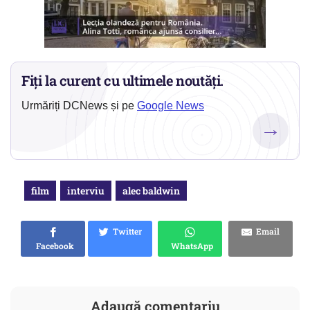
Fiți la curent cu ultimele noutăți.
Urmăriți DCNews și pe
Google News
→
film
interviu
alec baldwin
Twitter
Email
Facebook
WhatsApp
Adaugă comentariu