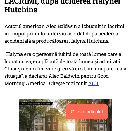
LACRIMI, după uciderea Halynei
Hutchins
Actorul american Alec Baldwin a izbucnit în lacrimi
în timpul primului interviu acordat după uciderea
accidentală a producătoarei Halyna Hutchins.
"Halyna era o persoană iubită de toată lumea care a
lucrat cu ea, era plăcută de toată lumea şi admirată.
Chiar şi acum îmi vine greu să cred, nu îmi pare reală
situaţia", a declarat Alec Baldwin pentru Good
Morning America. Citește mai mult
AICI
.
Citește articolul