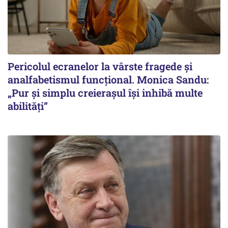
Pericolul ecranelor la vârste fragede și
analfabetismul funcțional. Monica Sandu:
„Pur și simplu creierașul își inhibă multe
abilități”