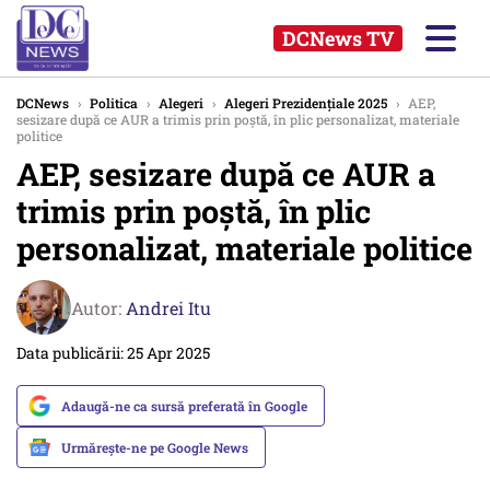
DCNews TV
DCNews
›
Politica
›
Alegeri
›
Alegeri Prezidențiale 2025
›
AEP,
sesizare după ce AUR a trimis prin poștă, în plic personalizat, materiale
politice
AEP, sesizare după ce AUR a
trimis prin poștă, în plic
personalizat, materiale politice
Autor:
Andrei Itu
Data publicării: 25 Apr 2025
Adaugă-ne ca sursă preferată în Google
Urmărește-ne pe Google News