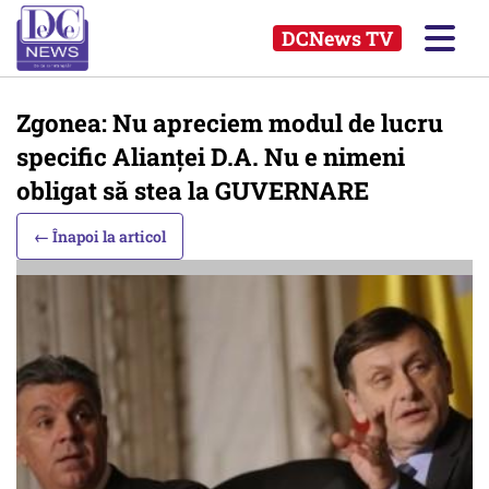
DCNews TV
Zgonea: Nu apreciem modul de lucru
specific Alianței D.A. Nu e nimeni
obligat să stea la GUVERNARE
← Înapoi la articol