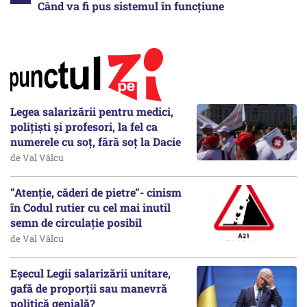
Când va fi pus sistemul în funcțiune
Legea salarizării pentru medici,
polițiști și profesori, la fel ca
numerele cu soț, fără soț la Dacie
de Val Vâlcu
”Atenție, căderi de pietre”- cinism
în Codul rutier cu cel mai inutil
semn de circulație posibil
de Val Vâlcu
Eșecul Legii salarizării unitare,
gafă de proporții sau manevră
politică genială?