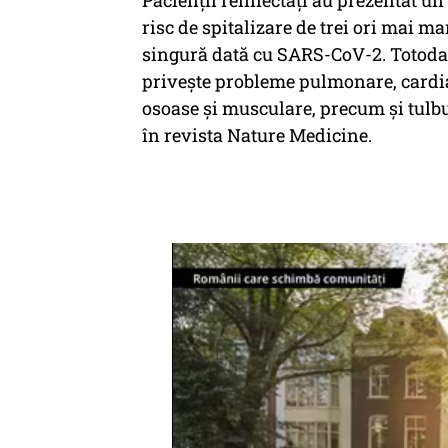
Pacienţii reinfectaţi au prezentat un
risc de spitalizare de trei ori mai ma
singură dată cu SARS-CoV-2. Totodată
priveşte probleme pulmonare, cardiac
osoase şi musculare, precum şi tulbu
în revista Nature Medicine.