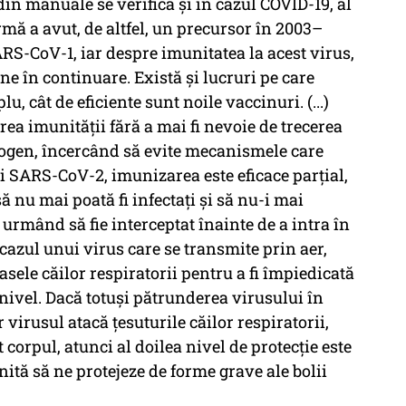
din manuale se verifică și în cazul COVID-19, al
ă a avut, de altfel, un precursor în 2003–
RS-CoV-1, iar despre imunitatea la acest virus,
ne în continuare. Există și lucruri pe care
, cât de eficiente sunt noile vaccinuri. (...)
ea imunității fără a mai fi nevoie de trecerea
togen, încercând să evite mecanismele care
i SARS-CoV-2, imunizarea este eficace parțial,
 nu mai poată fi infectați și să nu-i mai
 urmând să fie interceptat înainte de a intra în
cazul unui virus care se transmite prin aer,
asele căilor respiratorii pentru a fi împiedicată
a nivel. Dacă totuși pătrunderea virusului în
 virusul atacă țesuturile căilor respiratorii,
 corpul, atunci al doilea nivel de protecție este
tă să ne protejeze de forme grave ale bolii