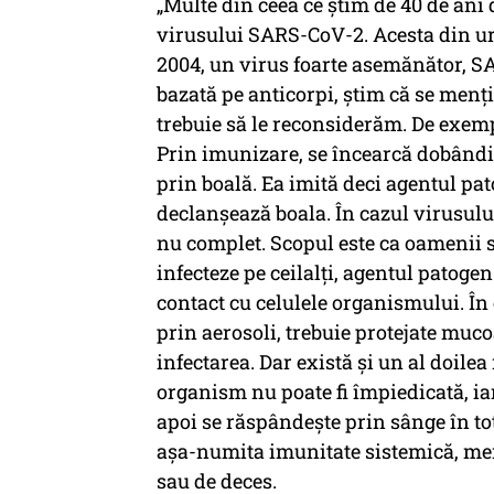
„Multe din ceea ce știm de 40 de ani 
virusului SARS-CoV-2. Acesta din urm
2004, un virus foarte asemănător, SA
bazată pe anticorpi, știm că se menți
trebuie să le reconsiderăm. De exemplu
Prin imunizare, se încearcă dobândir
prin boală. Ea imită deci agentul pa
declanșează boala. În cazul virusulu
nu complet. Scopul este ca oamenii să
infecteze pe ceilalți, agentul patogen
contact cu celulele organismului. În 
prin aerosoli, trebuie protejate muco
infectarea. Dar există și un al doile
organism nu poate fi împiedicată, iar
apoi se răspândește prin sânge în tot
așa-numita imunitate sistemică, meni
sau de deces.