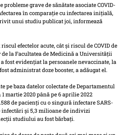
i de probleme grave de sănătate asociate COVID-
fectarea în comparaţie cu infectarea iniţială,
trivit unui studiu publicat joi, informează
riscul efectelor acute, cât şi riscul de COVID de
 de la Facultatea de Medicină a Universităţii
a fost evidenţiat la persoanele nevaccinate, la
 fost administrat doze booster, a adăugat el.
ate pe baza datelor colectate de Departamentul
n 1 martie 2020 până pe 6 aprilie 2022
88 de pacienţi cu o singură infectare SARS-
infectări şi 5,3 milioane de indivizi
ecţii studiului au fost bărbaţi.