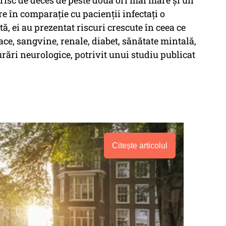
 risc de deces de peste două ori mai mare şi un
re în comparaţie cu pacienţii infectaţi o
, ei au prezentat riscuri crescute în ceea ce
e, sangvine, renale, diabet, sănătate mintală,
rări neurologice, potrivit unui studiu publicat
Citește articolul