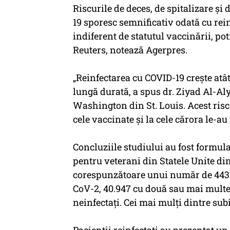
Riscurile de deces, de spitalizare ş
19 sporesc semnificativ odată cu rein
indiferent de statutul vaccinării, po
Reuters, notează Agerpres.
„Reinfectarea cu COVID-19 creşte atât 
lungă durată, a spus dr. Ziyad Al-Aly
Washington din St. Louis. Acest risc 
cele vaccinate şi la cele cărora le-au
Concluziile studiului au fost formul
pentru veterani din Statele Unite di
corespunzătoare unui număr de 443.5
CoV-2, 40.947 cu două sau mai multe 
neinfectaţi. Cei mai mulţi dintre subi