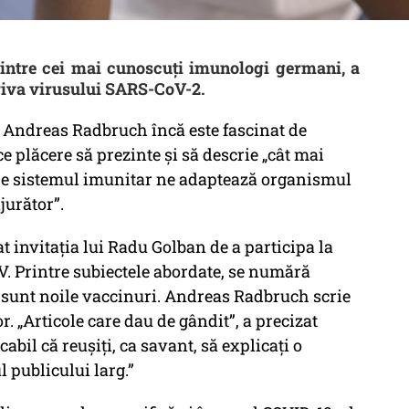
intre cei mai cunoscuți imunologi germani, a
riva virusului SARS-CoV-2.
r. Andreas Radbruch încă este fascinat de
ce plăcere să prezinte și să descrie „cât mai
care sistemul imunitar ne adaptează organismul
jurător”.
t invitația lui Radu Golban de a participa la
 Printre subiectele abordate, se numără
e sunt noile vaccinuri. Andreas Radbruch scrie
r. „Articole care dau de gândit”, a precizat
bil că reușiți, ca savant, să explicați o
 publicului larg.”