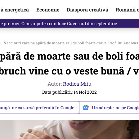
ză energetică
Economie
Diaspora creativă
Românii c
de premier. Cine ar putea conduce Guvernul din septembrie
›
Vaccinuri care ne apără de moarte sau de boli foarte grave. Prof. Dr. Andreas
pără de moarte sau de boli foa
ruch vine cu o veste bună / 
Autor:
Rodica Mitu
Data publicării: 14 Noi 2022
augă-ne ca sursă preferată în Google
Urmărește-ne pe Goog