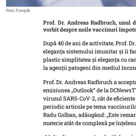
Foto: Freepik
Prof. Dr. Andreas Radbruch, unul d
vorbit despre noile vaccinuri împot
După 40 de ani de activitate, Prof. D
eleganța sistemului imunitar și îi fa
plastic simplitatea și eleganța cu 
la agenții patogeni din mediul încon
Prof. Dr. Andreas Radbruch a accepta
emisiunea „Outlook” de la DCNewsTV.
virusul SARS-CoV-2, cât de eficient
periodic articole pe tema vaccinurilo
Radu Golban, adăugând: „Este remarca
materie atât de complexă pe înțelesul