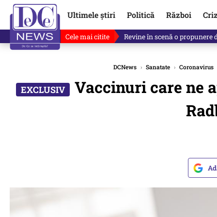
Ultimele știri
Politică
Război
Cri
Cele mai citite
Revine în scenă o propunere 
DCNews
›
Sanatate
›
Coronavirus
Vaccinuri care ne a
Radb
Ad