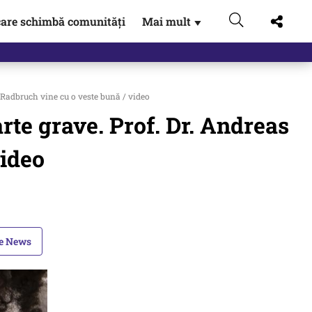
are schimbă comunități
Mai mult
▼
 Radbruch vine cu o veste bună / video
rte grave. Prof. Dr. Andreas
video
le News