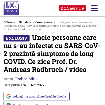
DCNews TV
DCNews
›
Sanatate
›
Coronavirus
›
Unele persoane care nu s-au
infectat cu SARS-CoV-2 prezintă simptome de long COVID. Ce zice Prof.
Dr. Andreas Radbruch / video
Unele persoane care
nu s-au infectat cu SARS-CoV-
2 prezintă simptome de long
COVID. Ce zice Prof. Dr.
Andreas Radbruch / video
Autor:
Rodica Mitu
Data publicării: 15 Noi 2022
Adaugă-ne ca sursă preferată în Google