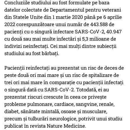
Concluziile studiului au fost formulate pe baza
datelor colectate de Departamentul pentru veterani
din Statele Unite din 1 martie 2020 până pe 6 aprilie
2022 corespunzătoare unui număr de 443.588 de
pacienţi cu o singură infectare SARS-CoV-2, 40.947
cu două sau mai multe infectări şi 5,3 milioane de
indivizi neinfectaţi. Cei mai mulţi dintre subiecţii
studiului au fost bărbaţi.
Pacienţii reinfectaţi au prezentat un risc de deces de
peste două ori mai mare şi un risc de spitalizare de
trei ori mai mare în comparaţie cu pacienţii infectaţi
o singură dată cu SARS-CoV-2. Totodată, ei au
prezentat riscuri crescute în ceea ce priveşte
probleme pulmonare, cardiace, sangvine, renale,
diabet, sănătate mintală, osoase şi musculare,
precum şi tulburări neurologice, potrivit unui studiu
publicat în revista Nature Medicine.