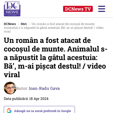
DCNews TV
DCNews
›
Stiri
›
Un român a fost atacat de cocoșul de munte.
Animalul s-a năpustit la gâtul acestuia: Bă’, m-ai pișcat destul! / video
viral
Un român a fost atacat de
cocoșul de munte. Animalul s-
a năpustit la gâtul acestuia:
Bă’, m-ai pișcat destul! / video
viral
Autor:
Ioan-Radu Gava
Data publicării: 18 Apr 2024
Adaugă-ne ca sursă preferată în Google