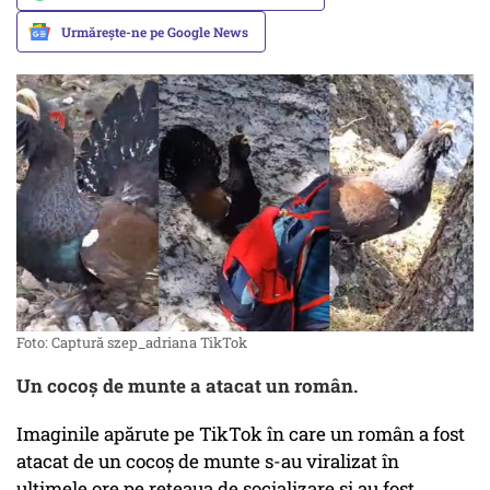
Urmărește-ne pe Google News
Foto: Captură szep_adriana TikTok
Un cocoș de munte a atacat un român.
Imaginile apărute pe TikTok în care un român a fost
atacat de un cocoș de munte s-au viralizat în
ultimele ore pe rețeaua de socializare și au fost