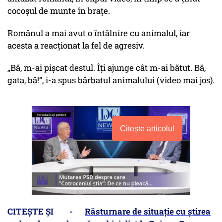
cocoșul de munte în brațe.
Românul a mai avut o întâlnire cu animalul, iar
acesta a reacționat la fel de agresiv.
„Bă, m-ai pișcat destul. Îți ajunge cât m-ai bătut. Bă,
gata, bă!“, i-a spus bărbatul animalului (video mai jos).
Citește articolul
CITEȘTE ȘI -
Răsturnare de situație cu știrea