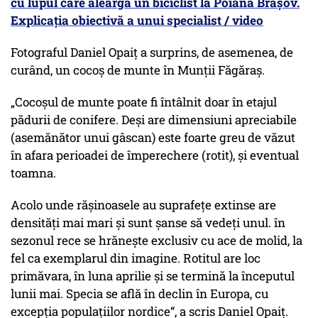
cu lupul care aleargă un biciclist la Poiana Brașov.
Explicația obiectivă a unui specialist / video
Fotograful Daniel Opaiț a surprins, de asemenea, de
curând, un cocoș de munte în Munții Făgăraș.
„Cocoșul de munte poate fi întâlnit doar în etajul
pădurii de conifere. Deși are dimensiuni apreciabile
(asemănător unui gâscan) este foarte greu de văzut
în afara perioadei de împerechere (rotit), și eventual
toamna.
Acolo unde rășinoasele au suprafețe extinse are
densități mai mari și sunt șanse să vedeți unul. în
sezonul rece se hrănește exclusiv cu ace de molid, la
fel ca exemplarul din imagine. Rotitul are loc
primăvara, în luna aprilie și se termină la începutul
lunii mai. Specia se află în declin în Europa, cu
excepția populațiilor nordice“, a scris Daniel Opaiț.