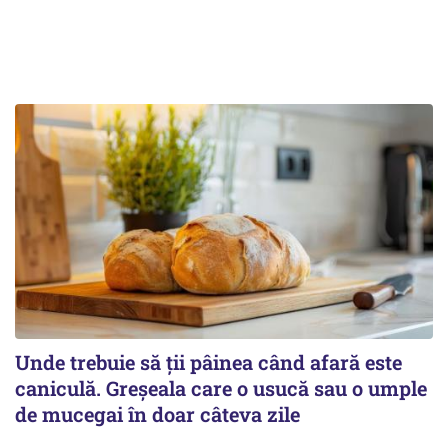
Unde trebuie să ții pâinea când afară este
caniculă. Greșeala care o usucă sau o umple
de mucegai în doar câteva zile