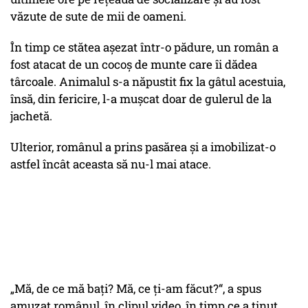
văzute de sute de mii de oameni.
În timp ce stătea așezat într-o pădure, un român a
fost atacat de un cocoș de munte care îi dădea
târcoale. Animalul s-a năpustit fix la gâtul acestuia,
însă, din fericire, l-a mușcat doar de gulerul de la
jachetă.
Ulterior, românul a prins pasărea și a imobilizat-o
astfel încât aceasta să nu-l mai atace.
„Mă, de ce mă bați? Mă, ce ți-am făcut?“, a spus
amuzat românul, în clipul video, în timp ce a ținut