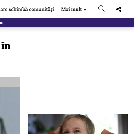
are schimbă comunități
Mai mult
▼
eac
 în