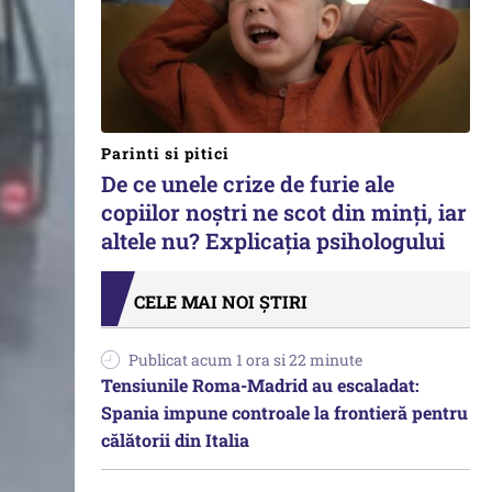
Parinti si pitici
De ce unele crize de furie ale
copiilor noștri ne scot din minți, iar
altele nu? Explicația psihologului
CELE MAI NOI ȘTIRI
Publicat acum 1 ora si 22 minute
Tensiunile Roma-Madrid au escaladat:
Spania impune controale la frontieră pentru
călătorii din Italia