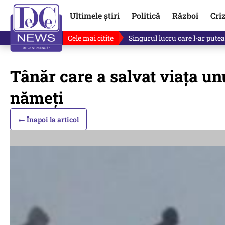
Ultimele știri
Politică
Război
Cri
Cele mai citite
Singurul lucru care l-ar putea 
Tânăr care a salvat viața unu
nămeți
← Înapoi la articol