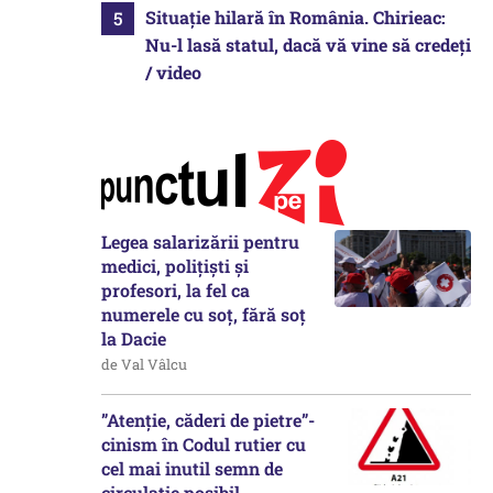
Situație hilară în România. Chirieac:
Nu-l lasă statul, dacă vă vine să credeți
/ video
Legea salarizării pentru
medici, polițiști și
profesori, la fel ca
numerele cu soț, fără soț
la Dacie
de Val Vâlcu
”Atenție, căderi de pietre”-
cinism în Codul rutier cu
cel mai inutil semn de
circulație posibil