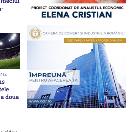
 meciul
a-
2014
ns
tele
 a doua