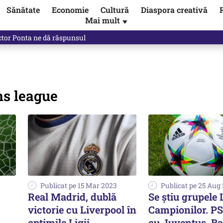
Sănătate
Economie
Cultură
Diaspora creativă
Mai mult
▼
ictor Ponta ne dă răspunsul
ns league
Publicat pe 15 Mar 2023
Publicat pe 25 Aug
Real Madrid, dublă
Se ştiu grupele L
victorie cu Liverpool în
Campionilor. PS
optimile Ligii
cu Juventus, B