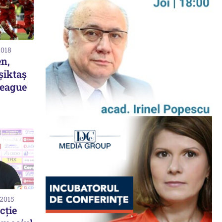
2018
n,
șiktaș
League
 2015
cție