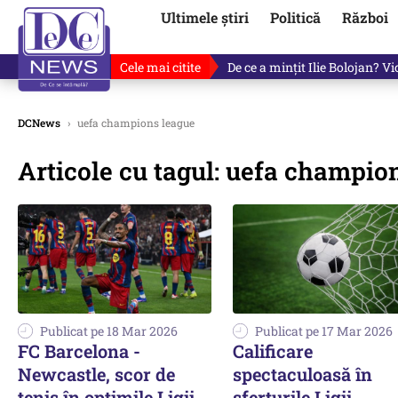
Ultimele știri
Politică
Război
Cele mai citite
De ce a mințit Ilie Bolojan? V
DCNews
›
uefa champions league
Articole cu tagul: uefa champio
Publicat pe 18 Mar 2026
Publicat pe 17 Mar 2026
FC Barcelona -
Calificare
Newcastle, scor de
spectaculoasă în
tenis în optimile Ligii
sferturile Ligii