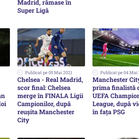
Madrid, rămase în
Super Ligă
Publicat pe 05 Mai 2021
Publicat pe 04 Mai
Chelsea - Real Madrid,
Manchester City
scor final: Chelsea
prima finalistă 
an
merge în FINALA Ligii
UEFA Champio
doi
Campionilor, după
League, după vi
reușita Manchester
în fața PSG
City