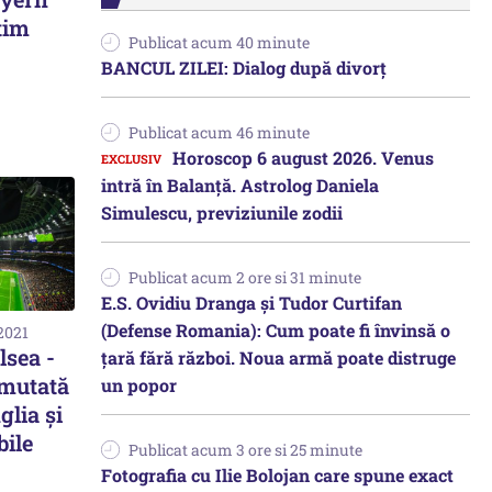
tim
Publicat acum 40 minute
BANCUL ZILEI: Dialog după divorț
Publicat acum 46 minute
Horoscop 6 august 2026. Venus
intră în Balanță. Astrolog Daniela
Simulescu, previziunile zodii
Publicat acum 2 ore si 31 minute
E.S. Ovidiu Dranga și Tudor Curtifan
(Defense Romania): Cum poate fi învinsă o
2021
lsea -
țară fără război. Noua armă poate distruge
 mutată
un popor
glia și
bile
Publicat acum 3 ore si 25 minute
Fotografia cu Ilie Bolojan care spune exact