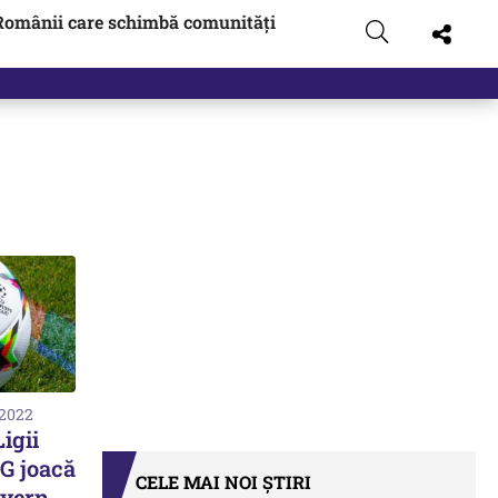
Românii care schimbă comunități
 2022
igii
G joacă
CELE MAI NOI ȘTIRI
ayern