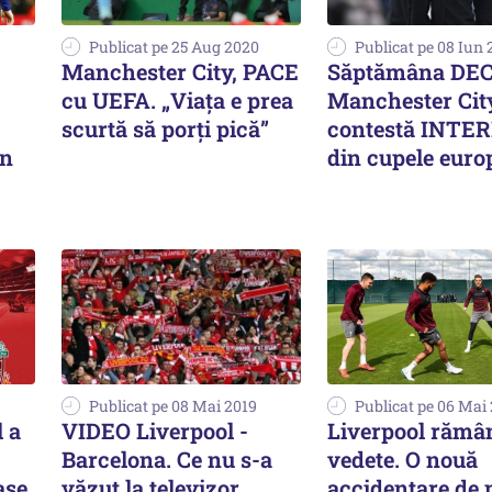
Publicat pe 25 Aug 2020
Publicat pe 08 Iun
Manchester City, PACE
Săptămâna DEC
cu UEFA. „Viața e prea
Manchester Cit
scurtă să porți pică”
contestă INTE
în
din cupele euro
Publicat pe 08 Mai 2019
Publicat pe 06 Mai
l a
VIDEO Liverpool -
Liverpool rămâ
Barcelona. Ce nu s-a
vedete. O nouă
ase
văzut la televizor
accidentare de