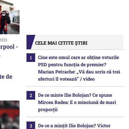
2021
CELE MAI CITITE ȘTIRI
rpool -
,
Cine este omul care ar obține voturile
PSD pentru funcția de premier?
Marian Petrache: „Vă dau scris că trei
te de
sferturi îl votează” / video
De ce minte Ilie Bolojan? Ce spune
Mircea Badea: E o minciună de mari
proporții
De ce a mințit Ilie Bolojan? Victor