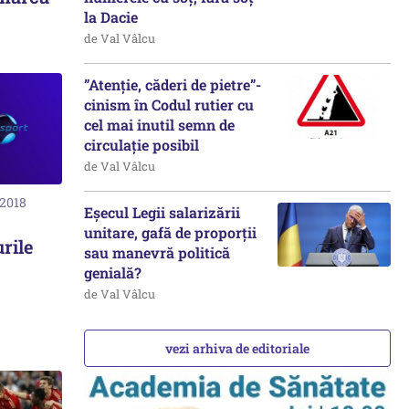
la Dacie
de Val Vâlcu
”Atenție, căderi de pietre”-
cinism în Codul rutier cu
cel mai inutil semn de
circulație posibil
de Val Vâlcu
 2018
Eșecul Legii salarizării
unitare, gafă de proporții
rile
sau manevră politică
genială?
de Val Vâlcu
vezi arhiva de editoriale