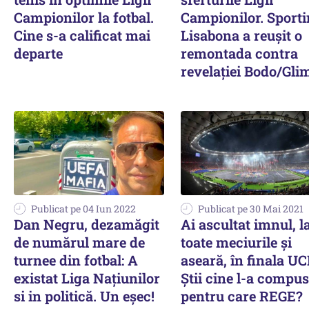
Campionilor la fotbal.
Campionilor. Sport
Cine s-a calificat mai
Lisabona a reuşit o
departe
remontada contra
revelației Bodo/Gli
Publicat pe 04 Iun 2022
Publicat pe 30 Mai 2021
Dan Negru, dezamăgit
Ai ascultat imnul, l
de numărul mare de
toate meciurile și
turnee din fotbal: A
aseară, în finala UC
existat Liga Națiunilor
Știi cine l-a compus
si in politică. Un eșec!
pentru care REGE?