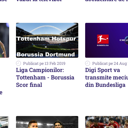
Publicat pe 13 Feb 2019
Publicat pe 24 Aug
Liga Campionilor:
Digi Sport va
Tottenham - Borussia
transmite meciu
Scor final
din Bundesliga
e