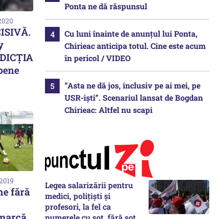
Ponta ne dă răspunsul
 2020
ISIVĂ.
Cu luni înainte de anunțul lui Ponta,
y
Chirieac anticipa totul. Cine este acum
RDICȚIA
în pericol / VIDEO
pene
”Asta ne dă jos, inclusiv pe ai mei, pe
USR-iști”. Scenariul lansat de Bogdan
Chirieac: Altfel nu scapi
 2019
Legea salarizării pentru
ne fără
medici, polițiști și
profesori, la fel ca
 marcă
numerele cu soț, fără soț