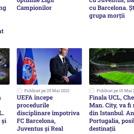
ing
Campionilor
cu Barcelona. Ş
grupa morţii
mt
Publicat pe 25 Mai 2021
Publicat pe 10 Mai 
a
UEFA începe
Finala UCL, Che
procedurile
Man. City, va fi
L.
disciplinare împotriva
din Istanbul. An
 și
FC Barcelona,
Portugalia, posi
Juventus și Real
destinații