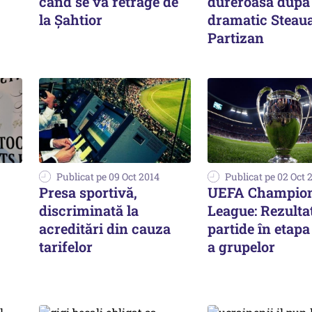
când se va retrage de
dureroasă după
la Şahtior
dramatic Steau
Partizan
Publicat pe 09 Oct 2014
Publicat pe 02 Oct 
Presa sportivă,
UEFA Champio
discriminată la
League: Rezulta
acreditări din cauza
partide în etapa
tarifelor
a grupelor