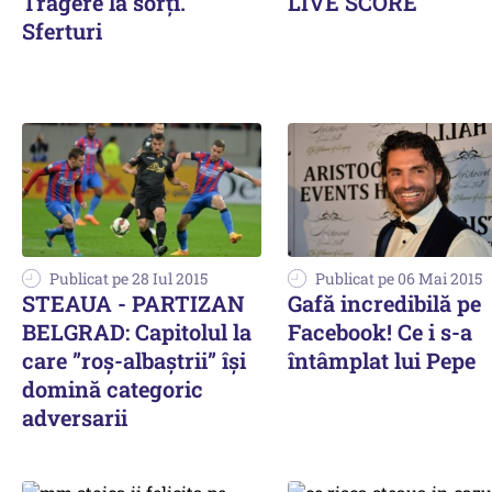
Tragere la sorți.
LIVE SCORE
Sferturi
Publicat pe 28 Iul 2015
Publicat pe 06 Mai 2015
STEAUA - PARTIZAN
Gafă incredibilă pe
BELGRAD: Capitolul la
Facebook! Ce i s-a
care ”roș-albaștrii” își
întâmplat lui Pepe
domină categoric
adversarii