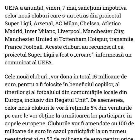
UEFA a anunţat, vineri, 7 mai, sancţiuni împotriva
celor nouă cluburi care s-au retras din proiectul
Super Ligii, Arsenal, AC Milan, Chelsea, Atletico
Madrid, Inter Milano, Liverpool, Manchester City,
Manchester United şi Tottenham Hotspur, transmite
France Football. Aceste cluburi au recunoscut că
proiectul Super Ligii a fost o „eroare”, informează un
comunicat al UEFA.
Cele nouă cluburi „vor dona în total 15 milioane de
euro, pentru a fi folosite în beneficiul copiilor, al
tinerilor şi al fotbalului din comunităţile locale din
Europa, inclusiv din Regatul Unit”. De asemenea,
celor nouă cluburi le vor fi reţinute 5% din veniturile
pe care le vor obţine la următoarea lor participare în
cupele europene. Cluburile vor fi amendate cu 100 de
milioane de euro în cazul participării la un turneu
neautorizat şi cu 50 de milioane de euro pentru orice