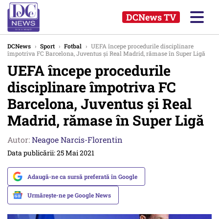
DCNews TV
DCNews
›
Sport
›
Fotbal
›
UEFA începe procedurile disciplinare
împotriva FC Barcelona, Juventus și Real Madrid, rămase în Super Ligă
UEFA începe procedurile
disciplinare împotriva FC
Barcelona, Juventus și Real
Madrid, rămase în Super Ligă
Autor:
Neagoe Narcis-Florentin
Data publicării: 25 Mai 2021
Adaugă-ne ca sursă preferată în Google
Urmărește-ne pe Google News