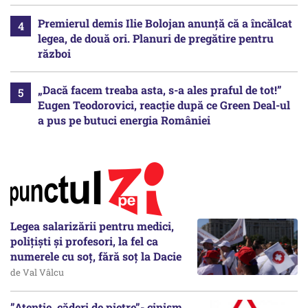
Premierul demis Ilie Bolojan anunță că a încălcat
legea, de două ori. Planuri de pregătire pentru
război
„Dacă facem treaba asta, s-a ales praful de tot!”
Eugen Teodorovici, reacție după ce Green Deal-ul
a pus pe butuci energia României
Legea salarizării pentru medici,
polițiști și profesori, la fel ca
numerele cu soț, fără soț la Dacie
de Val Vâlcu
”Atenție, căderi de pietre”- cinism