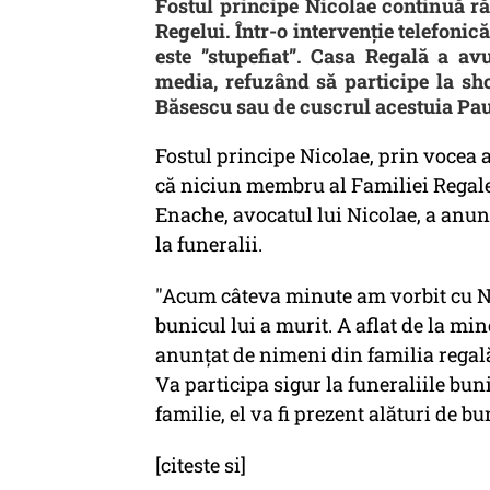
Fostul principe Nicolae continuă r
Regelui. Într-o intervenție telefonic
este ”stupefiat”. Casa Regală a av
media, refuzând să participe la sh
Băsescu sau de cuscrul acestuia Pau
Fostul principe Nicolae, prin vocea a
că niciun membru al Familiei Regale
Enache, avocatul lui Nicolae, a anunț
la funeralii.
"Acum câteva minute am vorbit cu Ni
bunicul lui a murit. A aflat de la mine
anunţat de nimeni din familia regal
Va participa sigur la funeraliile bun
familie, el va fi prezent alături de 
[citeste si]