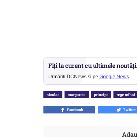
Fiți la curent cu ultimele noutăți
Urmăriți DCNews și pe
Google News
nicolae
margareta
principe
rege mihai
Facebook
Twitter
Adau