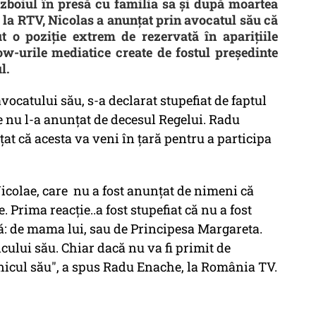
ăzboiul în presă cu familia sa și după moartea
ă la RTV, Nicolas a anunțat prin avocatul său că
ut o poziție extrem de rezervată în aparițiile
ow-urile mediatice create de fostul președinte
l.
vocatului său, s-a declarat stupefiat de faptul
 nu l-a anunţat de decesul Regelui. Radu
at că acesta va veni în țară pentru a participa
colae, care nu a fost anunţat de nimeni că
. Prima reacţie..a fost stupefiat că nu a fost
ă: de mama lui, sau de Principesa Margareta.
icului său. Chiar dacă nu va fi primit de
bunicul său", a spus Radu Enache, la România TV.