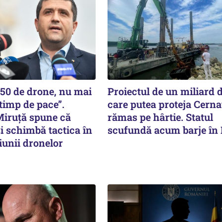
150 de drone, nu mai
Proiectul de un miliard d
timp de pace”.
care putea proteja Cern
Miruţă spune că
rămas pe hârtie. Statul
i schimbă tactica în
scufundă acum barje în
iunii dronelor