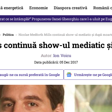
ză energetică
Economie
Diaspora creativă
Românii c
de premier. Cine ar putea conduce Guvernul din septembrie
›
Politica
›
Nicolae Medforth Mills continuă show-ul mediatic și după moart
s continuă show-ul mediatic ș
Autor:
Ion Voicu
Data publicării: 05 Dec 2017
augă-ne ca sursă preferată în Google
Urmărește-ne pe Goog