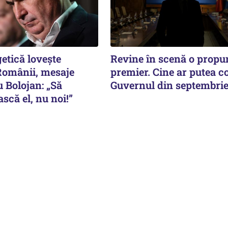
etică lovește
Revine în scenă o propu
omânii, mesaje
premier. Cine ar putea 
 Bolojan: „Să
Guvernul din septembri
că el, nu noi!”