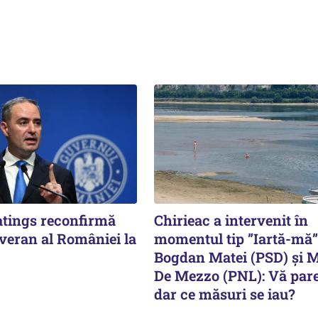
tings reconfirmă
Chirieac a intervenit în
uveran al României la
momentul tip ”Iartă-mă”
Bogdan Matei (PSD) și 
De Mezzo (PNL): Vă pare
dar ce măsuri se iau?