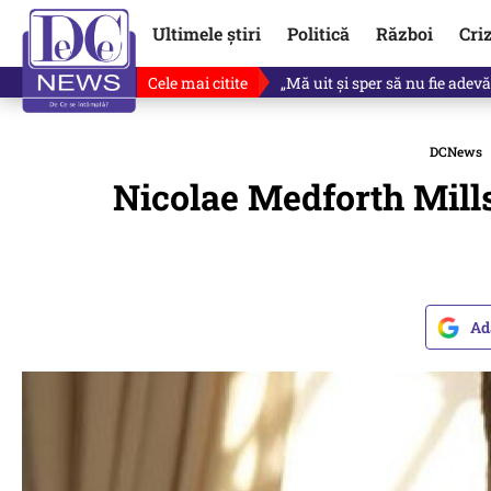
Ultimele știri
Politică
Război
Cri
Cele mai citite
Revine în scenă o propunere 
DCNews
Nicolae Medforth Mill
Ad