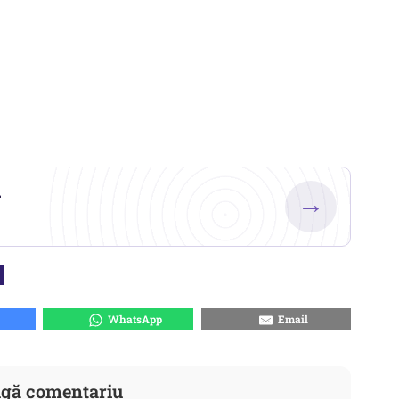
.
→
WhatsApp
Email
gă comentariu