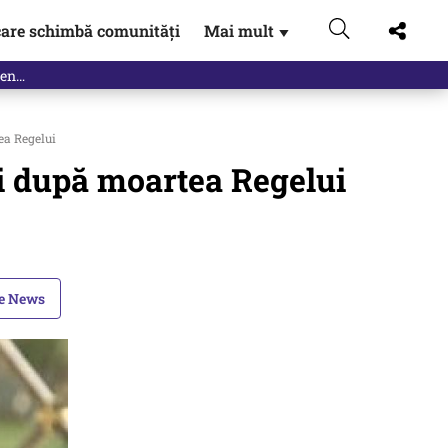
are schimbă comunități
Mai mult
▼
ea Regelui
i după moartea Regelui
le News