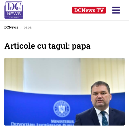
DCNews TV
DCNews
›
papa
Articole cu tagul: papa