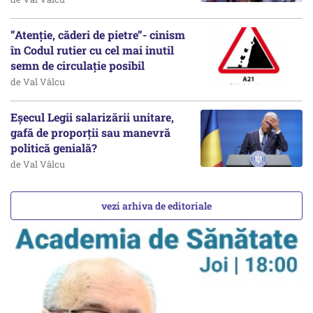
”Atenție, căderi de pietre”- cinism
în Codul rutier cu cel mai inutil
semn de circulație posibil
de Val Vâlcu
Eșecul Legii salarizării unitare,
gafă de proporții sau manevră
politică genială?
de Val Vâlcu
vezi arhiva de editoriale