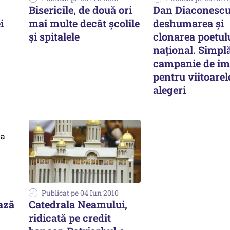
Bisericile, de două ori
Dan Diaconescu
i
mai multe decât şcolile
deshumarea și
şi spitalele
clonarea poetul
național. Simpl
campanie de im
pentru viitoarel
alegeri
Publicat pe 04 Iun 2010
ază
Catedrala Neamului,
ridicată pe credit