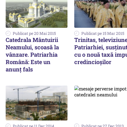
Publicat pe 20 Mai 2015
Publicat pe 15 Mar 2015
Catedrala Mântuirii
Trinitas, televiziun
Neamului, scoasă la
Patriarhiei, susținu
vânzare. Patriarhia
cu o nouă taxă imp
Română: Este un
credincioșilor
anunț fals
Publicat pe 11 Dec 2014
Publicat pe 27 Dec 2013