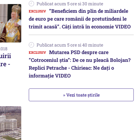
Publicat acum 5 ore si 30 minute
”Beneficiem din plin de miliardele
de euro pe care românii de pretutindeni le
trimit acasă”. Câți intră în economie VIDEO
Publicat acum 5 ore si 40 minute
2018
Mutarea PSD despre care
irii
”Cotroceniul știa”: De ce nu pleacă Bolojan?
re -
Replici Petrache - Chirieac: Ne dați o
informație VIDEO
» Vezi toate știrile