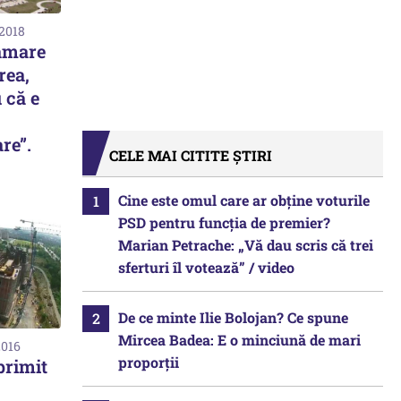
 2018
âmare
rea,
 că e
re”.
CELE MAI CITITE ȘTIRI
Cine este omul care ar obține voturile
PSD pentru funcția de premier?
Marian Petrache: „Vă dau scris că trei
sferturi îl votează” / video
De ce minte Ilie Bolojan? Ce spune
Mircea Badea: E o minciună de mari
2016
proporții
primit