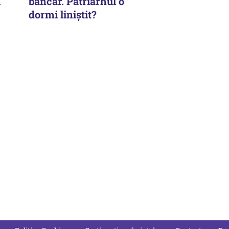
i
bancar. Patriarhul o
dormi liniștit?