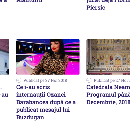
Piersic
Publicat pe 27 Noi 2018
Publicat pe 27 Noi 
.
Ce i-au scris
Catedrala Neam
S-au
internauții Ozanei
Programul până
Barabancea după ce a
Decembrie, 201
publicat mesajul lui
Buzdugan