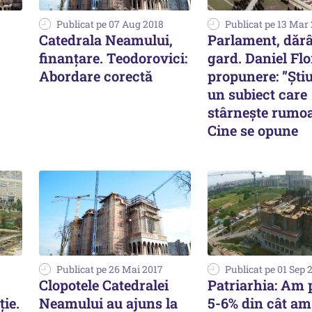
Publicat pe 07 Aug 2018
Publicat pe 13 Mar
Catedrala Neamului,
Parlament, dăr
finanţare. Teodorovici:
gard. Daniel Flo
Abordare corectă
propunere: ”Știu
un subiect care
stârnește rumoa
Cine se opune
Publicat pe 26 Mai 2017
Publicat pe 01 Sep 
Clopotele Catedralei
Patriarhia: Am 
ie.
Neamului au ajuns la
5-6% din cât am