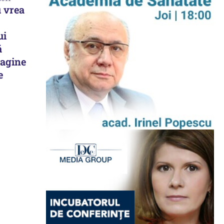
 vrea
ui
ă
agine
e