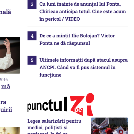
Cu luni înainte de anunțul lui Ponta,
nală
Chirieac anticipa totul. Cine este acum
în pericol / VIDEO
De ce a mințit Ilie Bolojan? Victor
Ponta ne dă răspunsul
Ultimele informații după atacul asupra
ANCPI. Când va fi pus sistemul în
funcțiune
2016
ă mă
n
tra
uirii
Legea salarizării pentru
medici, polițiști și
profesori, la fel ca