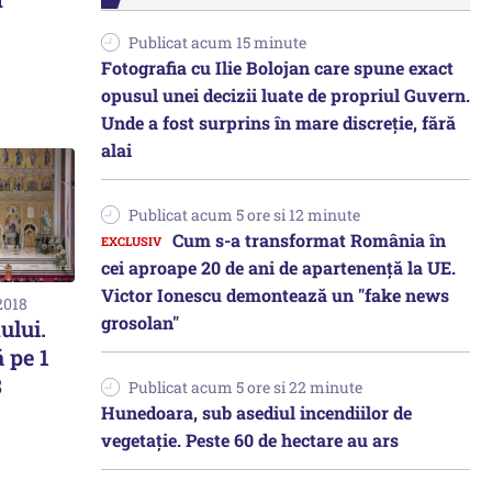
Publicat acum 15 minute
Fotografia cu Ilie Bolojan care spune exact
opusul unei decizii luate de propriul Guvern.
Unde a fost surprins în mare discreție, fără
alai
Publicat acum 5 ore si 12 minute
Cum s-a transformat România în
cei aproape 20 de ani de apartenență la UE.
Victor Ionescu demontează un "fake news
2018
grosolan"
ului.
 pe 1
8
Publicat acum 5 ore si 22 minute
Hunedoara, sub asediul incendiilor de
vegetație. Peste 60 de hectare au ars