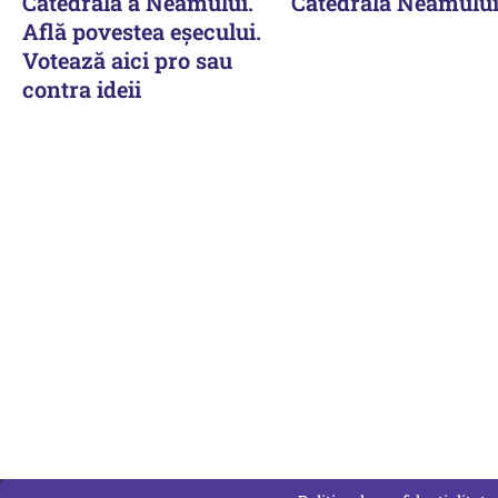
Catedrală a Neamului.
Catedrala Neamulu
Află povestea eşecului.
Votează aici pro sau
contra ideii