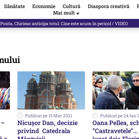
Sănătate
Economie
Cultură
Diaspora creativă
Mai mult
▼
 Ponta, Chirieac anticipa totul. Cine este acum în pericol / VIDEO
mului
Publicat pe 15 Mar 2021
Publicat pe 24 Ian 
 –
Nicușor Dan, decizie
Oana Pellea, sc
privind Catedrala
”Castravetele”...
ă a
Mântuirii
jucat deja Flori