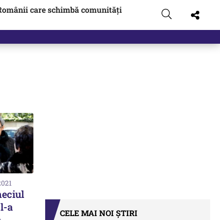
Românii care schimbă comunități
2021
heciul
 l-a
CELE MAI NOI ȘTIRI
n