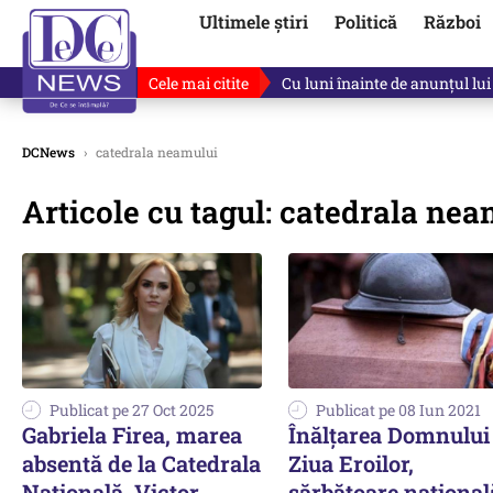
Ultimele știri
Politică
Război
Cele mai citite
Cu luni înainte de anunțul lui
DCNews
›
catedrala neamului
Articole cu tagul: catedrala nea
Publicat pe 27 Oct 2025
Publicat pe 08 Iun 2021
Gabriela Firea, marea
Înălţarea Domnului
absentă de la Catedrala
Ziua Eroilor,
Națională. Victor
sărbătoare național