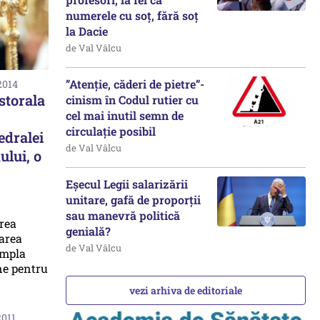
numerele cu soț, fără soț
la Dacie
de Val Vâlcu
”Atenție, căderi de pietre”-
2014
storala
cinism în Codul rutier cu
cel mai inutil semn de
circulație posibil
edralei
de Val Vâlcu
lui, o
Eșecul Legii salarizării
unitare, gafă de proporții
sau manevră politică
genială?
de Val Vâlcu
vezi arhiva de editoriale
2011