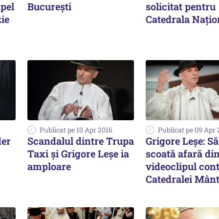
pel
București
solicitat pentru
zie
Catedrala Naţio
Publicat pe 10 Apr 2016
Publicat pe 09 Apr 
der
Scandalul dintre Trupa
Grigore Leșe: S
Taxi și Grigore Leşe ia
scoată afară di
amploare
videoclipul con
Catedralei Mânt