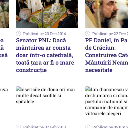
Publicat pe 23 Dec 2014
Publicat pe 22 Dec 
ea
Senator PNL: Dacă
PF Daniel, în Pa
tă
mântuirea ar consta
de Crăciun:
usă
doar într-o catedrală,
Construirea Cat
toată ţara ar fi o mare
Mântuirii Neamu
construcţie
necesitate
Publicat pe 02 Feb 2013
Publicat pe 05 Iun 