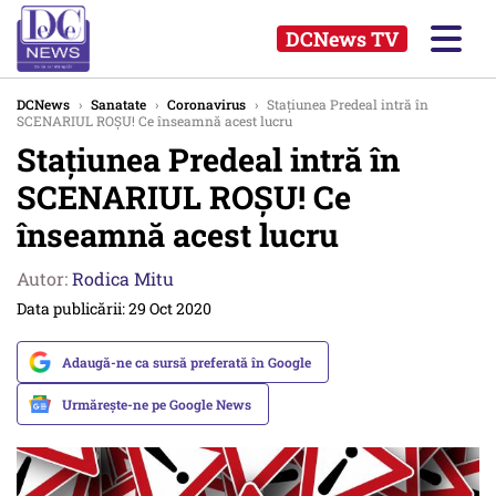
DCNews TV
DCNews
›
Sanatate
›
Coronavirus
›
Stațiunea Predeal intră în
SCENARIUL ROȘU! Ce înseamnă acest lucru
Stațiunea Predeal intră în
SCENARIUL ROȘU! Ce
înseamnă acest lucru
Autor:
Rodica Mitu
Data publicării: 29 Oct 2020
Adaugă-ne ca sursă preferată în Google
Urmărește-ne pe Google News