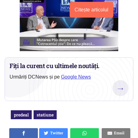
Citește articolul
Fiți la curent cu ultimele noutăți.
Urmăriți DCNews și pe
Google News
→
predeal
statiune
Twitter
Email