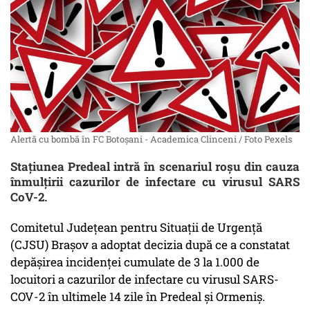
Alertă cu bombă în FC Botoşani - Academica Clinceni / Foto Pexels
Stațiunea Predeal intră în scenariul roșu din cauza
înmulțirii cazurilor de infectare cu virusul SARS
CoV-2.
Comitetul Județean pentru Situații de Urgență
(CJSU) Brașov a adoptat decizia după ce a constatat
depășirea incidenței cumulate de 3 la 1.000 de
locuitori a cazurilor de infectare cu virusul SARS-
COV-2 în ultimele 14 zile în Predeal și Ormeniș.