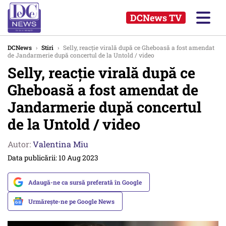
DCNews TV
DCNews
›
Stiri
›
Selly, reacție virală după ce Gheboasă a fost amendat
de Jandarmerie după concertul de la Untold / video
Selly, reacție virală după ce
Gheboasă a fost amendat de
Jandarmerie după concertul
de la Untold / video
Autor:
Valentina Miu
Data publicării: 10 Aug 2023
Adaugă-ne ca sursă preferată în Google
Urmărește-ne pe Google News