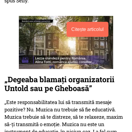
spus Selly.
Citește articolul
„Degeaba blamați organizatorii
Untold sau pe Gheboasă”
„Este responsabilitatea lui să transmită mesaje
pozitive? Nu. Muzica nu trebuie să fie educativă.
Muzica trebuie să te distreze, să te relaxeze, maxim
să-ți transmită o emoție. Muzica nu este un
instrument de educație, în niciun caz. La fel cum