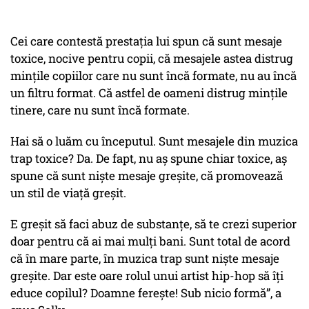
Cei care contestă prestația lui spun că sunt mesaje
toxice, nocive pentru copii, că mesajele astea distrug
mințile copiilor care nu sunt încă formate, nu au încă
un filtru format. Că astfel de oameni distrug mințile
tinere, care nu sunt încă formate.
Hai să o luăm cu începutul. Sunt mesajele din muzica
trap toxice? Da. De fapt, nu aș spune chiar toxice, aș
spune că sunt niște mesaje greșite, că promovează
un stil de viață greșit.
E greșit să faci abuz de substanțe, să te crezi superior
doar pentru că ai mai mulți bani. Sunt total de acord
că în mare parte, în muzica trap sunt niște mesaje
greșite. Dar este oare rolul unui artist hip-hop să îți
educe copilul? Doamne ferește! Sub nicio formă”, a