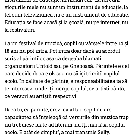
vlogurile mele nu sunt un instrument de educație, la
fel cum televiziunea nu e un instrument de educație.
Educația se face acasă și la școală, nu pe internet, nu
la festivaluri.
La un festival de muzică, copiii cu vârstele între 14 și
18 ani nu pot intra. Pot intra doar dacă au acordul
scris al părinților, așa că degeaba blamați
organizatorii Untold sau pe Gheboasă. Părintele e cel
care decide dacă e ok sau nu să își trimită copilul
acolo. În calitate de părinte, e responsabilitatea ta să
te interesezi unde îți merge copilul, ce artiști cântă,
ce versuri au artiștii respectivi.
Dacă tu, ca părinte, crezi că al tău copil nu are
capacitatea să înțeleagă că versurile din muzica trap
nu trebuiesc luate ad literam, nu îți mai lăsa copilul
acolo. E atât de simplu”, a mai transmis Selly.