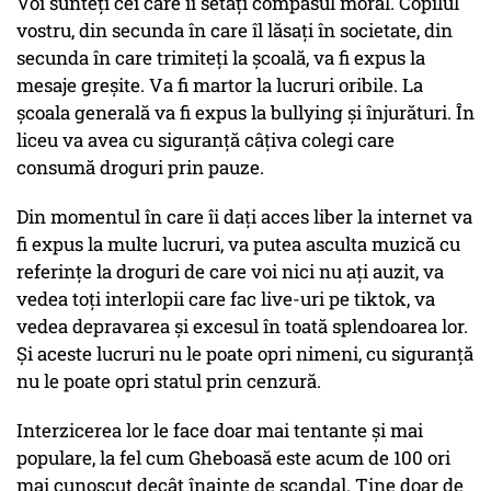
Voi sunteți cei care îi setați compasul moral. Copilul
vostru, din secunda în care îl lăsați în societate, din
secunda în care trimiteți la școală, va fi expus la
mesaje greșite. Va fi martor la lucruri oribile. La
școala generală va fi expus la bullying și înjurături. În
liceu va avea cu siguranță câțiva colegi care
consumă droguri prin pauze.
Din momentul în care îi dați acces liber la internet va
fi expus la multe lucruri, va putea asculta muzică cu
referințe la droguri de care voi nici nu ați auzit, va
vedea toți interlopii care fac live-uri pe tiktok, va
vedea depravarea și excesul în toată splendoarea lor.
Și aceste lucruri nu le poate opri nimeni, cu siguranță
nu le poate opri statul prin cenzură.
Interzicerea lor le face doar mai tentante și mai
populare, la fel cum Gheboasă este acum de 100 ori
mai cunoscut decât înainte de scandal. Ține doar de