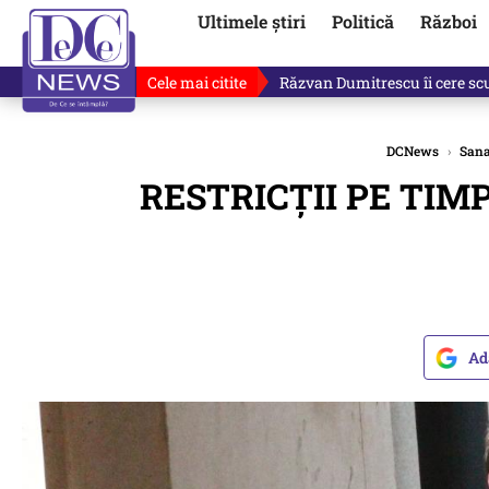
Ultimele știri
Politică
Război
Cele mai citite
Ultimele informații după atac
DCNews
›
Sana
RESTRICȚII PE TIMP 
Ad