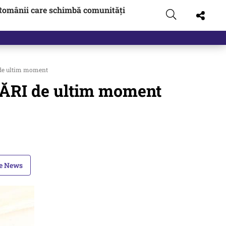
Românii care schimbă comunități
de ultim moment
ZĂRI de ultim moment
le News