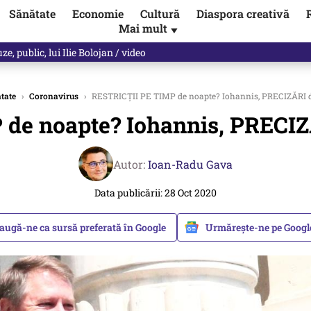
Sănătate
Economie
Cultură
Diaspora creativă
Mai mult
▼
ul asupra ANCPI. Când va fi pus sistemul în funcțiune
tate
›
Coronavirus
›
RESTRICȚII PE TIMP de noapte? Iohannis, PRECIZĂRI 
de noapte? Iohannis, PRECI
Autor:
Ioan-Radu Gava
Data publicării: 28 Oct 2020
augă-ne ca sursă preferată în Google
Urmărește-ne pe Goog