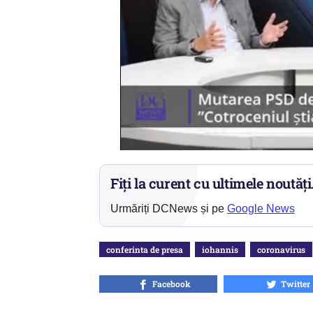
Fiți la curent cu ultimele noutăți
Urmăriți DCNews și pe
Google News
conferinta de presa
iohannis
coronavirus
Facebook
Twitter