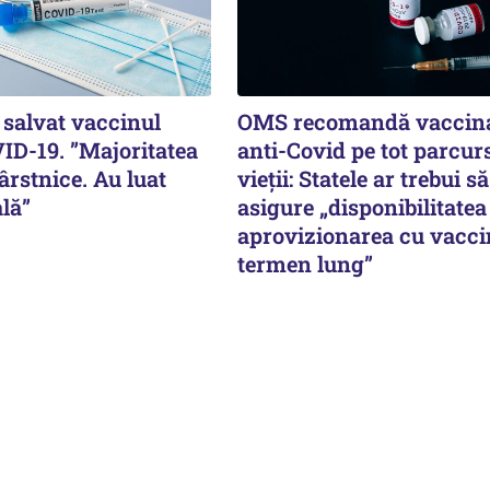
a salvat vaccinul
OMS recomandă vaccin
ID-19. ”Majoritatea
anti-Covid pe tot parcur
rstnice. Au luat
vieții: Statele ar trebui să
ală”
asigure „disponibilitatea
aprovizionarea cu vacci
termen lung”