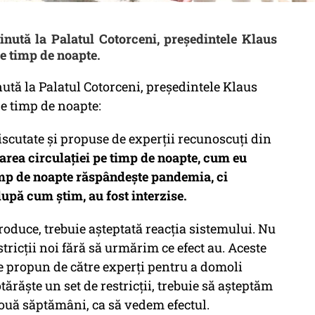
ținută la Palatul Cotorceni, președintele Klaus
pe timp de noapte.
nută la Palatul Cotorceni, președintele Klaus
pe timp de noapte:
discutate și propuse de experții recunoscuți din
narea circulației pe timp de noapte, cum eu
timp de noapte răspândește pandemia, ci
după cum știm, au fost interzise.
troduce, trebuie așteptată reacția sistemului. Nu
tricții noi fără să urmărim ce efect au. Aceste
 se propun de către experți pentru a domoli
răște un set de restricții, trebuie să așteptăm
două săptămâni, ca să vedem efectul.