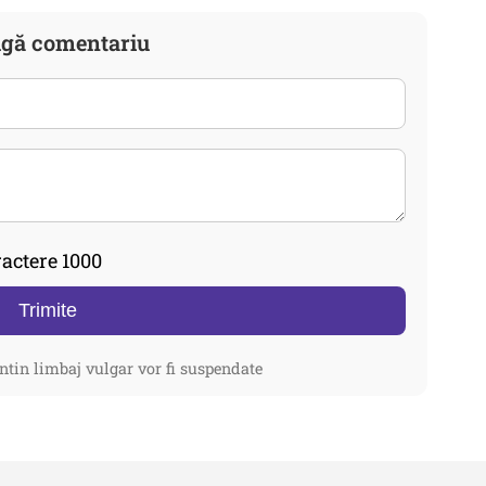
gă comentariu
actere 1000
Trimite
ntin limbaj vulgar vor fi suspendate