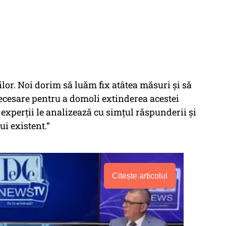
or. Noi dorim să luăm fix atâtea măsuri și să
ecesare pentru a domoli extinderea acestei
experții le analizează cu simțul răspunderii și
i existent.“
Citește articolul