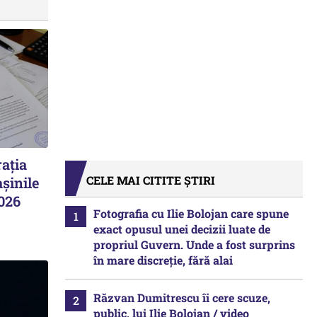
ația
CELE MAI CITITE ȘTIRI
șinile
2026
Fotografia cu Ilie Bolojan care spune
exact opusul unei decizii luate de
propriul Guvern. Unde a fost surprins
în mare discreție, fără alai
Răzvan Dumitrescu îi cere scuze,
public, lui Ilie Bolojan / video