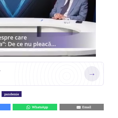
.
→
pandemie
WhatsApp
Email