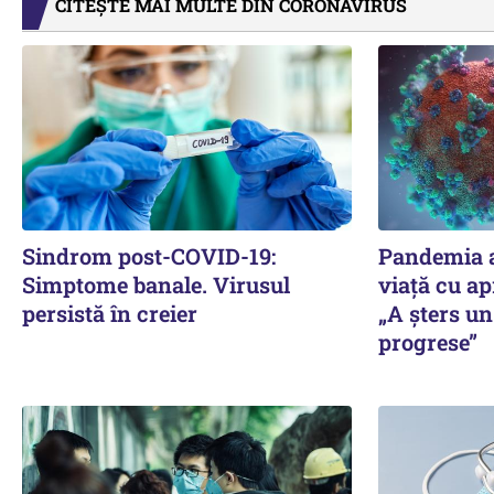
CITEȘTE MAI MULTE DIN CORONAVIRUS
Sindrom post-COVID-19:
Pandemia a
Simptome banale. Virusul
viaţă cu ap
persistă în creier
„A şters un
progrese”