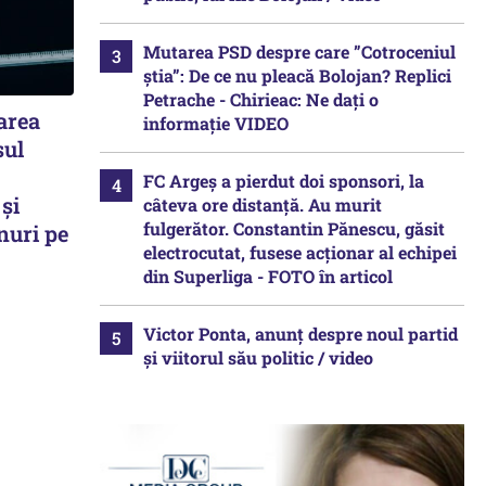
Mutarea PSD despre care ”Cotroceniul
știa”: De ce nu pleacă Bolojan? Replici
Petrache - Chirieac: Ne dați o
area
informație VIDEO
sul
FC Argeș a pierdut doi sponsori, la
 și
câteva ore distanță. Au murit
fulgerător. Constantin Pănescu, găsit
nuri pe
electrocutat, fusese acționar al echipei
din Superliga - FOTO în articol
Victor Ponta, anunț despre noul partid
și viitorul său politic / video