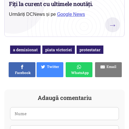
Fiți la curent cu ultimele noutăți.
Urmăriți DCNews și pe
Google News
→
a demisionat
piata victoriei
protestatar
Twitter
Email
Facebook
WhatsApp
Adaugă comentariu