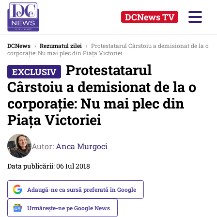
DCNews TV
DCNews
›
Rezumatul zilei
›
Protestatarul Cârstoiu a demisionat de la o
corporație: Nu mai plec din Piața Victoriei
Protestatarul
Cârstoiu a demisionat de la o
corporație: Nu mai plec din
Piața Victoriei
Autor:
Anca Murgoci
Data publicării: 06 Iul 2018
Adaugă-ne ca sursă preferată în Google
Urmărește-ne pe Google News