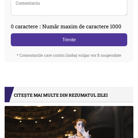
0
caractere :: Număr maxim de caractere 1000
Trimite
* Comentariile care contin limbaj vulgar vor fi suspendate
CITEȘTE MAI MULTE DIN REZUMATUL ZILEI