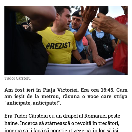
Tudor Cârstoiu
Am fost ieri în Piața Victoriei. Era ora 16:45. Cum
am ieșit de la metrou, răsuna o voce care striga
"anticipate, anticipate!".
Era Tudor Cârstoiu cu un drapel al României peste
haine. Încerca să stârnească o revoltă în trecători,
încerca să îi facă să conștientizeze că, în loc să își