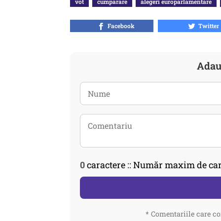
vot
cumparare
alegeri europarlamentare
Facebook
Twitter
Adau
0
caractere :: Număr maxim de car
* Comentariile care co