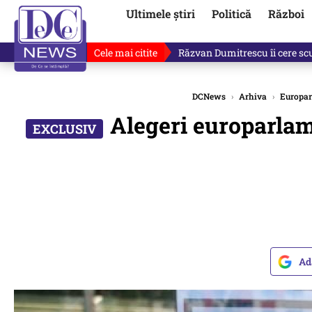
Ultimele știri
Politică
Război
Cele mai citite
De ce minte Ilie Bolojan? Ce 
DCNews
›
Arhiva
›
Europar
Alegeri europarlame
Ad