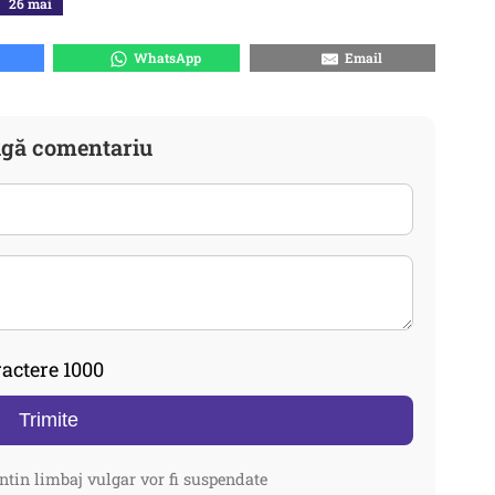
26 mai
WhatsApp
Email
gă comentariu
actere 1000
Trimite
ntin limbaj vulgar vor fi suspendate