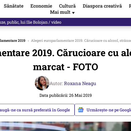
Sănătate
Economie
Cultură
Diaspora creativă
Mai mult
▼
spune Mircea Badea: E o minciună de mari proporții
lamentare 2019
›
Alegeri europarlamentare 2019. Cărucioare cu alcool, strânse
ntare 2019. Cărucioare cu alc
marcat - FOTO
Autor:
Roxana Neagu
Data publicării: 26 Mai 2019
augă-ne ca sursă preferată în Google
Urmărește-ne pe Goog