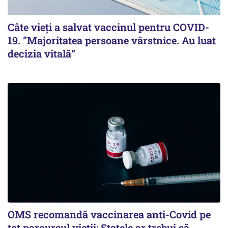
Câte vieți a salvat vaccinul pentru COVID-
19. ”Majoritatea persoane vârstnice. Au luat
decizia vitală”
OMS recomandă vaccinarea anti-Covid pe
tot parcursul vieții: Statele ar trebui să