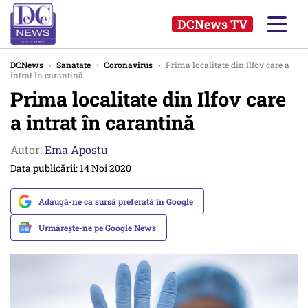
DCNews TV
DCNews
›
Sanatate
›
Coronavirus
›
Prima localitate din Ilfov care a
intrat în carantină
Prima localitate din Ilfov care
a intrat în carantină
Autor:
Ema Apostu
Data publicării: 14 Noi 2020
Adaugă-ne ca sursă preferată în Google
Urmărește-ne pe Google News