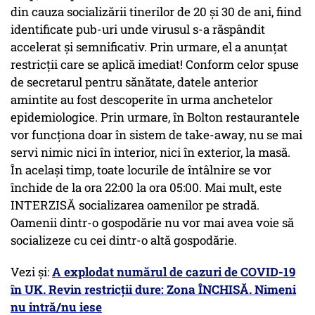
din cauza socializării tinerilor de 20 și 30 de ani, fiind
identificate pub-uri unde virusul s-a răspândit
accelerat și semnificativ. Prin urmare, el a anunțat
restricții care se aplică imediat! Conform celor spuse
de secretarul pentru sănătate, datele anterior
amintite au fost descoperite în urma anchetelor
epidemiologice. Prin urmare, în Bolton restaurantele
vor funcționa doar în sistem de take-away, nu se mai
servi nimic nici în interior, nici în exterior, la masă.
În același timp, toate locurile de întâlnire se vor
închide de la ora 22:00 la ora 05:00. Mai mult, este
INTERZISĂ socializarea oamenilor pe stradă.
Oamenii dintr-o gospodărie nu vor mai avea voie să
socializeze cu cei dintr-o altă gospodărie.
Vezi și:
A explodat numărul de cazuri de COVID-19
în UK. Revin restricții dure: Zona ÎNCHISĂ. Nimeni
nu intră/nu iese