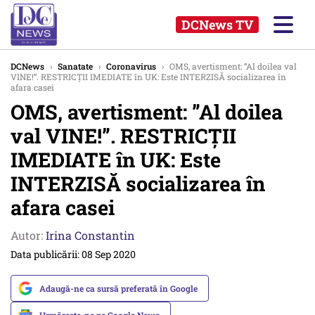
DCNews TV
DCNews
›
Sanatate
›
Coronavirus
›
OMS, avertisment: ”Al doilea val
VINE!”. RESTRICȚII IMEDIATE în UK: Este INTERZISĂ socializarea în
afara casei
OMS, avertisment: ”Al doilea
val VINE!”. RESTRICȚII
IMEDIATE în UK: Este
INTERZISĂ socializarea în
afara casei
Autor:
Irina Constantin
Data publicării: 08 Sep 2020
Adaugă-ne ca sursă preferată în Google