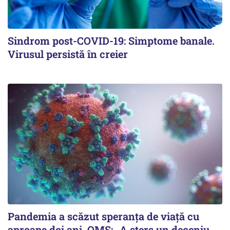
Sindrom post-COVID-19: Simptome banale.
Virusul persistă în creier
Pandemia a scăzut speranţa de viaţă cu
aproape doi ani. OMS: „A şters un deceniu