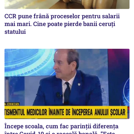
CCR pune frână proceselor pentru salarii
mai mari. Cine poate pierde banii ceruți
statului
Începe scoala, cum fac parinții diferența
între Covid-19 si o raceală banală. ”Este