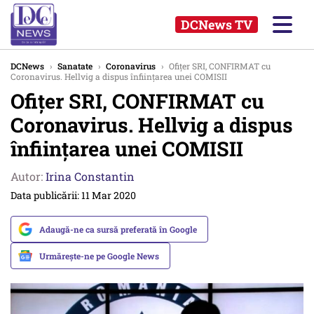
DCNews TV
DCNews
›
Sanatate
›
Coronavirus
›
Ofițer SRI, CONFIRMAT cu
Coronavirus. Hellvig a dispus înființarea unei COMISII
Ofițer SRI, CONFIRMAT cu
Coronavirus. Hellvig a dispus
înființarea unei COMISII
Autor:
Irina Constantin
Data publicării: 11 Mar 2020
Adaugă-ne ca sursă preferată în Google
Urmărește-ne pe Google News