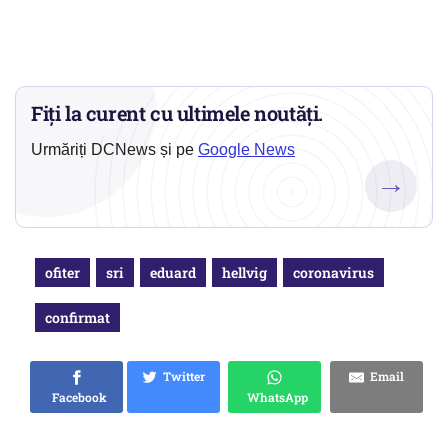
Fiți la curent cu ultimele noutăți.
Urmăriți DCNews și pe
Google News
→
ofiter
sri
eduard
hellvig
coronavirus
confirmat
Twitter
Email
Facebook
WhatsApp