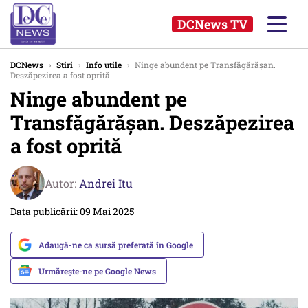
DCNews TV
DCNews
›
Stiri
›
Info utile
›
Ninge abundent pe Transfăgărășan.
Deszăpezirea a fost oprită
Ninge abundent pe
Transfăgărășan. Deszăpezirea
a fost oprită
Autor:
Andrei Itu
Data publicării: 09 Mai 2025
Adaugă-ne ca sursă preferată în Google
Urmărește-ne pe Google News