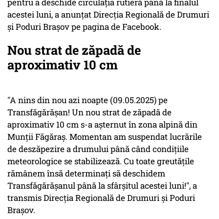
pentru a deschide circulaţia rutieră până la finalul
acestei luni, a anunţat Direcţia Regională de Drumuri
şi Poduri Braşov pe pagina de Facebook.
Nou strat de zăpadă de
aproximativ 10 cm
"A nins din nou azi noapte (09.05.2025) pe
Transfăgărăşan! Un nou strat de zăpadă de
aproximativ 10 cm s-a aşternut în zona alpină din
Munţii Făgăraş. Momentan am suspendat lucrările
de deszăpezire a drumului până când condiţiile
meteorologice se stabilizează. Cu toate greutăţile
rămânem însă determinaţi să deschidem
Transfăgărăşanul până la sfârşitul acestei luni!", a
transmis Direcţia Regională de Drumuri şi Poduri
Braşov.