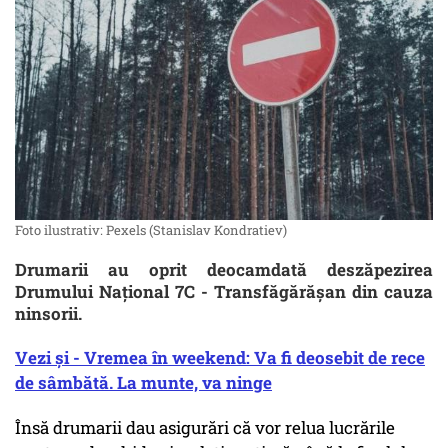
Foto ilustrativ: Pexels (Stanislav Kondratiev)
Drumarii au oprit deocamdată deszăpezirea
Drumului Naţional 7C - Transfăgărăşan din cauza
ninsorii.
Vezi și - Vremea în weekend: Va fi deosebit de rece
de sâmbătă. La munte, va ninge
Însă drumarii dau asigurări că vor relua lucrările