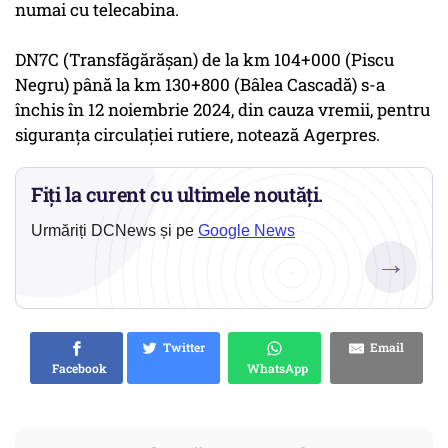
numai cu telecabina.
DN7C (Transfăgărăşan) de la km 104+000 (Piscu
Negru) până la km 130+800 (Bâlea Cascadă) s-a
închis în 12 noiembrie 2024, din cauza vremii, pentru
siguranţa circulaţiei rutiere, notează Agerpres.
Fiți la curent cu ultimele noutăți.
Urmăriți DCNews și pe
Google News
→
Twitter
Email
Facebook
WhatsApp