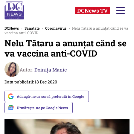
DCNews TV
DCNews
›
Sanatate
›
Coronavirus
›
Nelu Tătaru a anunțat când se va
vaccina anti-COVID
Nelu Tătaru a anunțat când se
va vaccina anti-COVID
Autor:
Doinița Manic
Data publicării: 18 Dec 2020
Adaugă-ne ca sursă preferată în Google
Urmărește-ne pe Google News