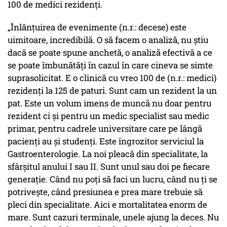
100 de medici rezidenți.
„Înlănțuirea de evenimente (n.r.: decese) este
uimitoare, incredibilă. O să facem o analiză, nu știu
dacă se poate spune anchetă, o analiză efectivă a ce
se poate îmbunătăți în cazul în care cineva se simte
suprasolicitat. E o clinică cu vreo 100 de (n.r.: medici)
rezidenți la 125 de paturi. Sunt cam un rezident la un
pat. Este un volum imens de muncă nu doar pentru
rezident ci și pentru un medic specialist sau medic
primar, pentru cadrele universitare care pe lângă
pacienți au și studenți. Este îngrozitor serviciul la
Gastroenterologie. La noi pleacă din specialitate, la
sfârșitul anului I sau II. Sunt unul sau doi pe fiecare
generație. Când nu poți să faci un lucru, când nu ți se
potrivește, când presiunea e prea mare trebuie să
pleci din specialitate. Aici e mortalitatea enorm de
mare. Sunt cazuri terminale, unele ajung la deces. Nu