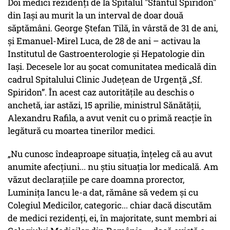
Doi medici rezidenți de la Spitalul "Sfântul Spiridon"
din Iași au murit la un interval de doar două
săptămâni. George Ștefan Tilă, în vârstă de 31 de ani,
și Emanuel-Mirel Luca, de 28 de ani – activau la
Institutul de Gastroenterologie și Hepatologie din
Iași. Decesele lor au șocat comunitatea medicală din
cadrul Spitalului Clinic Județean de Urgență „Sf.
Spiridon”. În acest caz autoritățile au deschis o
anchetă, iar astăzi, 15 aprilie, ministrul Sănătăţii,
Alexandru Rafila, a avut venit cu o primă reacție în
legătură cu moartea tinerilor medici.
„Nu cunosc îndeaproape situaţia, înţeleg că au avut
anumite afecţiuni... nu ştiu situaţia lor medicală. Am
văzut declaraţiile pe care doamna prorector,
Luminiţa Iancu le-a dat, rămâne să vedem şi cu
Colegiul Medicilor, categoric... chiar dacă discutăm
de medici rezidenţi, ei, în majoritate, sunt membri ai