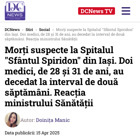
DCNews TV
DCNews
›
Stiri
›
Social
›
Morți suspecte la Spitalul "Sfântul Spiridon"
din Iași. Doi medici, de 28 și 31 de ani, au decedat la interval de două
săptămâni. Reacția ministrului Sănătății
Morți suspecte la Spitalul
"Sfântul Spiridon" din Iași. Doi
medici, de 28 și 31 de ani, au
decedat la interval de două
săptămâni. Reacția
ministrului Sănătății
Autor:
Doinița Manic
Data publicării: 15 Apr 2025