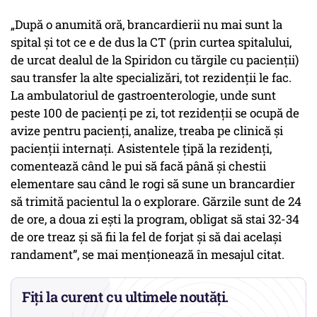
„După o anumită oră, brancardierii nu mai sunt la
spital și tot ce e de dus la CT (prin curtea spitalului,
de urcat dealul de la Spiridon cu tărgile cu pacienții)
sau transfer la alte specializări, tot rezidenții le fac.
La ambulatoriul de gastroenterologie, unde sunt
peste 100 de pacienți pe zi, tot rezidenții se ocupă de
avize pentru pacienți, analize, treaba pe clinică și
pacienții internați. Asistentele țipă la rezidenți,
comentează când le pui să facă până și chestii
elementare sau când le rogi să sune un brancardier
să trimită pacientul la o explorare. Gărzile sunt de 24
de ore, a doua zi ești la program, obligat să stai 32-34
de ore treaz și să fii la fel de forjat și să dai același
randament”, se mai menționează în mesajul citat.
Fiți la curent cu ultimele noutăți.