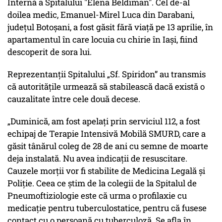
Internă a Spitalului "Elena Beldiman". Cel de-al
doilea medic, Emanuel-Mirel Luca din Darabani,
județul Botoșani, a fost găsit fără viață pe 13 aprilie, în
apartamentul în care locuia cu chirie în Iași, fiind
descoperit de sora lui.
Reprezentanții Spitalului „Sf. Spiridon” au transmis
că autoritățile urmează să stabilească dacă există o
cauzalitate între cele două decese.
„Duminică, am fost apelați prin serviciul 112, a fost
echipaj de Terapie Intensivă Mobilă SMURD, care a
găsit tânărul coleg de 28 de ani cu semne de moarte
deja instalată. Nu avea indicații de resuscitare.
Cauzele morții vor fi stabilite de Medicina Legală și
Poliție. Ceea ce știm de la colegii de la Spitalul de
Pneumoftiziologie este că urma o profilaxie cu
medicație pentru tuberculostatice, pentru că fusese
contact cu o persoană cu tuberculoză. Se afla în