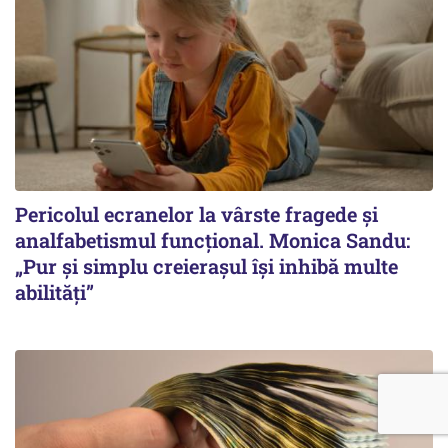
Pericolul ecranelor la vârste fragede și
analfabetismul funcțional. Monica Sandu:
„Pur și simplu creierașul își inhibă multe
abilități”