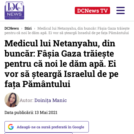
DCNews TV
DCNews
›
Stiri
›
Medicul lui Netanyahu, din buncăr: Fâșia Gaza trăiește
pentru că noi le dăm apă. Ei vor să șteargă Israelul de pe fața Pământului
Medicul lui Netanyahu, din
buncăr: Fâșia Gaza trăiește
pentru că noi le dăm apă. Ei
vor să șteargă Israelul de pe
fața Pământului
Autor:
Doinița Manic
Data publicării: 13 Mai 2021
Adaugă-ne ca sursă preferată în Google