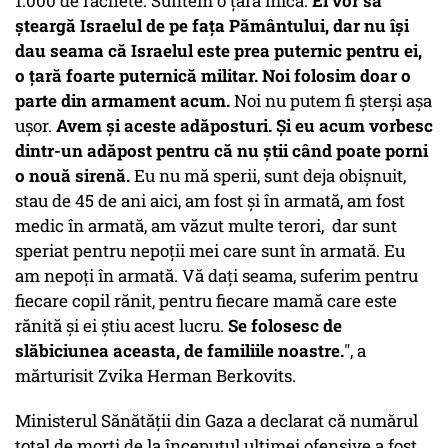
1.000 de rachete. Suntem o țară mică.
Ei vor să
șteargă Israelul de pe fața Pământului, dar nu își
dau seama că Israelul este prea puternic pentru ei,
o țară foarte puternică militar. Noi folosim doar o
parte din armament acum.
Noi nu putem fi șterși așa
ușor.
Avem și aceste adăposturi. Și eu acum vorbesc
dintr-un adăpost pentru că nu știi când poate porni
o nouă sirenă.
Eu nu mă sperii, sunt deja obișnuit,
stau de 45 de ani aici, am fost și în armată, am fost
medic în armată, am văzut multe terori, dar sunt
speriat pentru nepoții mei care sunt în armată. Eu
am nepoți în armată. Vă dați seama, suferim pentru
fiecare copil rănit, pentru fiecare mamă care este
rănită și ei știu acest lucru.
Se folosesc de
slăbiciunea aceasta, de familiile noastre.
", a
mărturisit Zvika Herman Berkovits.
Ministerul Sănătății din Gaza a declarat că numărul
total de morți de la începutul ultimei ofensive a fost