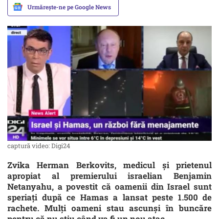
Urmărește-ne pe Google News
captură video: Digi24
Zvika Herman Berkovits, medicul şi prietenul
apropiat al premierului israelian Benjamin
Netanyahu, a povestit că oamenii din Israel sunt
speriați după ce Hamas a lansat peste 1.500 de
rachete. Mulți oameni stau ascunși în buncăre
pentru că nu știu când va fi un nou atac.