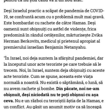
Deși Israelul practic a scăpat de pandemia de COVID-
19, se confruntă acum cu o problemă mult mai gravă.
Este bombardat cu rachete de către Hamas. Deși
oamenii sunt obișnuiți cu astfel de violențe, frica
predomină în rândul cetățenilor, mărturisește Zvika
Herman Berkovits, medicul şi prietenul apropiat al
premierului israelian Benjamin Netanyahu.
"În Israel, noi deja suntem la sfârșitul pandemiei, dar
la începutul unor acte teroriste pe care trebuie să le
trecem. Noi, în Israel, suntem deja obișnuiți cu aceste
acte teroriste. Cum se spune, aceasta este viața
normală a noastră. Nu există o săptămână, o lună, să
nu avem rachete și bombe.
Din păcate, noi ne-am
obișnuit, deși niciodată nu te poți obișnui cu așa
ceva.
Nu e un război cu teroriștii ăștia de la Hamas, e
un conflict. Au găsit un anumit motiv ca să înceapă