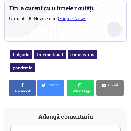
Fiți la curent cu ultimele noutăți.
Urmăriți DCNews și pe
Google News
→
bulgaria
international
coronavirus
pandemie
Twitter
Email
Facebook
WhatsApp
Adaugă comentariu