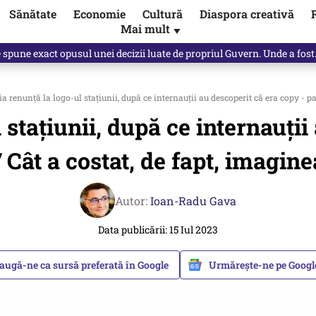
Sănătate
Economie
Cultură
Diaspora creativă
Mai mult
▼
Vîrdol, dezvăluite de o colegă. Povestea pilotului militar dincolo de…
renunță la logo-ul stațiunii, după ce internauții au descoperit că era copy - past
stațiunii, după ce internauții 
 Cât a costat, de fapt, imagine
Autor:
Ioan-Radu Gava
Data publicării: 15 Iul 2023
augă-ne ca sursă preferată în Google
Urmărește-ne pe Goog