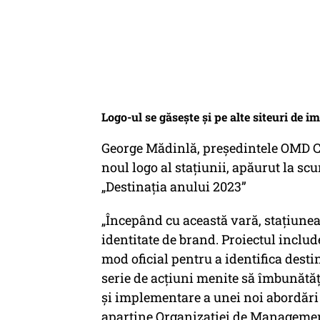
Logo-ul se găsește și pe alte siteuri de i
George Mădinlă, președintele OMD C
noul logo al stațiunii, apăurut la sc
„Destinația anului 2023”
„Începând cu această vară, stațiune
identitate de brand. Proiectul include
mod oficial pentru a identifica destin
serie de acțiuni menite să îmbunătăț
și implementare a unei noi abordăr
aparține Organizației de Managemen