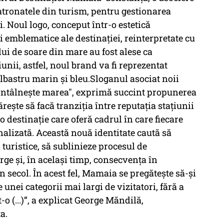
patronatele din turism, pentru gestionarea
i. Noul logo, conceput într-o estetică
emblematice ale destinației, reinterpretate cu
lui de soare din mare au fost alese ca
nii, astfel, noul brand va fi reprezentat
albastru marin și bleu.Sloganul asociat noii
a întâlnește marea", exprimă succint propunerea
ește să facă tranziția între reputația stațiunii
, o destinație care oferă cadrul în care fiecare
onalizată. Această nouă identitate caută să
 turistice, să sublinieze procesul de
ge și, în același timp, consecvența în
un secol. În acest fel, Mamaia se pregătește să-și
unei categorii mai largi de vizitatori, fără a
o (...)”, a explicat George Măndilă,
a.