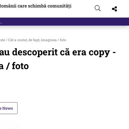
Românii care schimbă comunități
e / Cât a costat, de fapt, imaginea / foto
au descoperit că era copy -
a / foto
le News