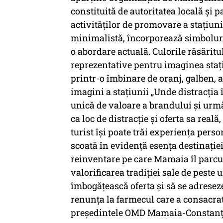
constituită de autoritatea locală și 
activităților de promovare a stațiuni
minimalistă, încorporează simboluri 
o abordare actuală. Culorile răsăritu
reprezentative pentru imaginea stațiu
printr-o îmbinare de oranj, galben, 
imagini a stațiunii „Unde distracți
unică de valoare a brandului și urmăr
ca loc de distracție și oferta sa reală
turist își poate trăi experiența pers
scoată în evidență esența destinației
reinventare pe care Mamaia îl parcur
valorificarea tradiției sale de peste 
îmbogățească oferta și să se adreseze 
renunța la farmecul care a consacrat-
președintele OMD Mamaia-Constanț