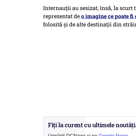
Internauții au sesizat, însă, la scurt
reprezentat de
o imagine ce poate fi
folosită și de alte destinații din străi
Fiți la curent cu ultimele noutăți
Urmăriți DCNews și pe
Google News