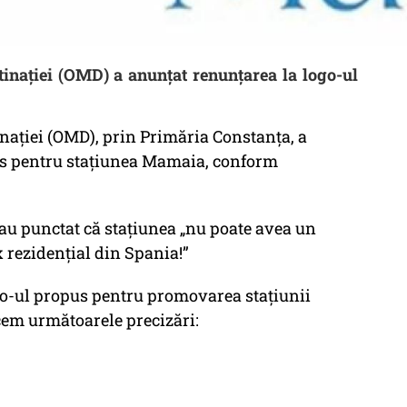
nației (OMD) a anunțat renunțarea la logo-ul
ației (OMD), prin Primăria Constanța, a
us pentru stațiunea Mamaia, conform
au punctat că stațiunea „nu poate avea un
 rezidențial din Spania!”
ogo-ul propus pentru promovarea stațiunii
cem următoarele precizări: