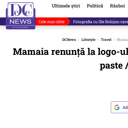
Ultimele știri
Politică
Război
Cele mai citite
Lucruri neștiute despre Mihai 
DCNews
›
Lifestyle
›
Travel
›
Mamaia 
Mamaia renunță la logo-ul 
paste /
Ad