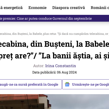
ză energetică
Economie
Diaspora creativă
Românii c
de premier. Cine ar putea conduce Guvernul din septembrie
ecabina, din Bușteni, la Babele, plus retur. ”Și dacă nu cumpărăm telecabina, ce pr
ecabina, din Bușteni, la Babele
ț are?”/ ”La banii ăștia, ai și
Autor:
Irina Constantin
Data publicării: 06 Aug 2024
augă-ne ca sursă preferată în Google
Urmărește-ne pe Goog