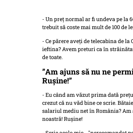
- Un preț normal ar fi undeva pe la 60
trebuit să coste mai mult de 100 de le
- Ce părere aveți de telecabina de la
ieftina? Avem preturi ca în străină
de toate.
”Am ajuns să nu ne permi
Rușine!”
- Eu când am văzut prima dată prețuri
crezut că nu văd bine ce scrie. Bătaie
salariul mediu net în România? Am 
noastră! Rușine!
- Scrie acolo mic... "nerecomandat pen