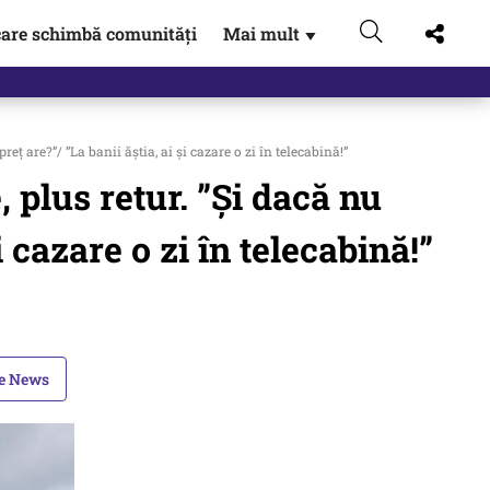
are schimbă comunități
Mai mult
▼
eț are?”/ ”La banii ăștia, ai și cazare o zi în telecabină!”
, plus retur. ”Și dacă nu
 cazare o zi în telecabină!”
le News