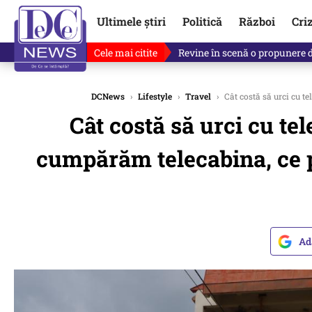
Ultimele știri
Politică
Război
Cri
Cele mai citite
Revine în scenă o propunere 
DCNews
›
Lifestyle
›
Travel
›
Cât costă să urci cu tel
Cât costă să urci cu tel
cumpărăm telecabina, ce pre
Ad