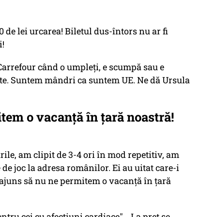
 de lei urcarea! Biletul dus-întors nu ar fi
i!
 Carrefour când o umpleți, e scumpă sau e
tate. Suntem mândri ca suntem UE. Ne dă Ursula
tem o vacanță în țară noastră!
le, am clipit de 3-4 ori în mod repetitiv, am
 de joc la adresa românilor. Ei au uitat care-i
ajuns să nu ne permitem o vacanță în țară
tru cei cu afecțiuni cardiace"... La preț se