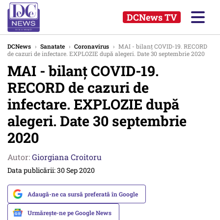
DCNews TV
DCNews
›
Sanatate
›
Coronavirus
›
MAI - bilanț COVID-19. RECORD
de cazuri de infectare. EXPLOZIE după alegeri. Date 30 septembrie 2020
MAI - bilanț COVID-19.
RECORD de cazuri de
infectare. EXPLOZIE după
alegeri. Date 30 septembrie
2020
Autor:
Giorgiana Croitoru
Data publicării: 30 Sep 2020
Adaugă-ne ca sursă preferată în Google
Urmărește-ne pe Google News