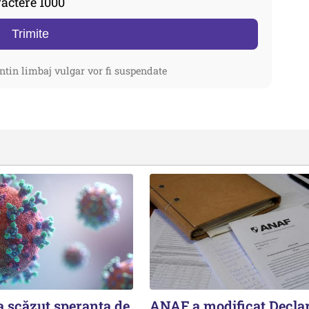
actere 1000
Trimite
ntin limbaj vulgar vor fi suspendate
 scăzut speranţa de
ANAF a modificat Declar