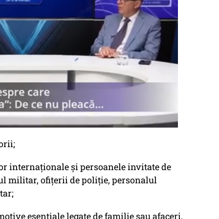
rii;
or internaţionale şi persoanele invitate de
 militar, ofiţerii de poliţie, personalul
tar;
otive esenţiale legate de familie sau afaceri,