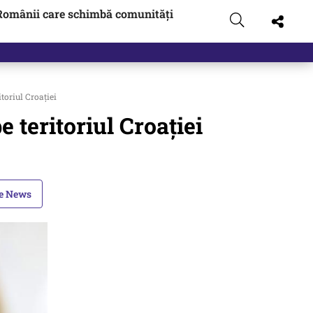
Românii care schimbă comunități
toriul Croației
 teritoriul Croației
le News