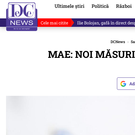
Ultimele știri
Politică
Război
Cele mai citite
Ilie Bolojan, gafă în direct de
DCNews
›
Sa
MAE: NOI MĂSURI pri
Ad