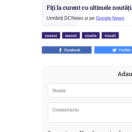
Fiți la curent cu ultimele noutăți
Urmăriți DCNews și pe
Google News
romani
masuri
croatia
tranzit
Facebook
Twitter
Adau