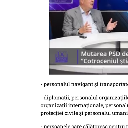
- personalul navigant şi transportato
- diplomaţii, personalul organizaţiil
organizaţii internaţionale, personalul
protecţiei civile şi personalul umani
- persoanele care călătoresc pentru m