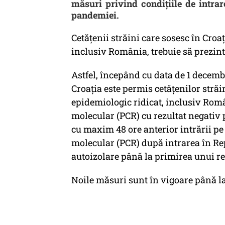
măsuri privind condițiile de intrare
pandemiei.
Cetățenii străini care sosesc în Croa
inclusiv România, trebuie să prezint
Astfel, începând cu data de 1 decembr
Croația este permis cetățenilor străi
epidemiologic ridicat, inclusiv Româ
molecular (PCR) cu rezultat negativ 
cu maxim 48 ore anterior intrării pe t
molecular (PCR) după intrarea în Repu
autoizolare până la primirea unui re
Noile măsuri sunt în vigoare până la