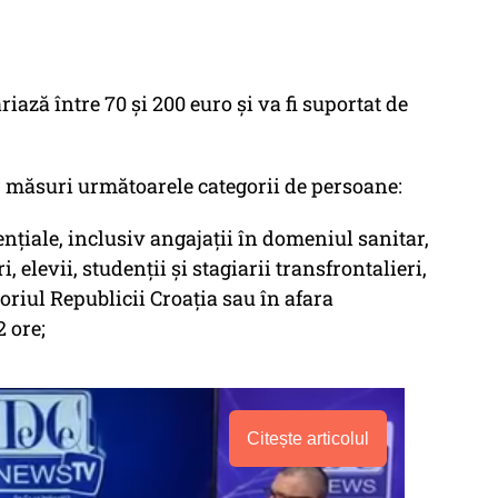
iază între 70 și 200 euro și va fi suportat de
r măsuri următoarele categorii de persoane:
enţiale, inclusiv angajaţii în domeniul sanitar,
i, elevii, studenţii şi stagiarii transfrontalieri,
toriul Republicii Croația sau în afara
2 ore;
Citește articolul