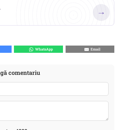
.
→
WhatsApp
Email
gă comentariu