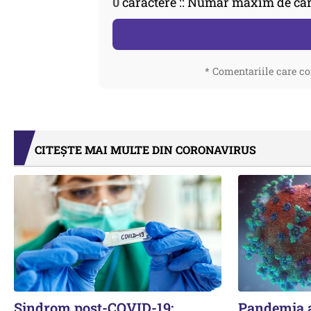
0
caractere :: Număr maxim de car
* Comentariile care co
CITEȘTE MAI MULTE DIN CORONAVIRUS
Sindrom post-COVID-19:
Pandemia a