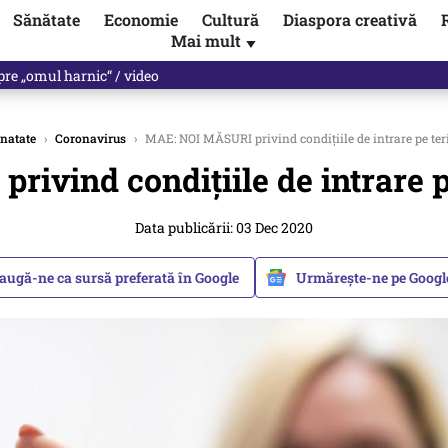
Sănătate
Economie
Cultură
Diaspora creativă
Mai mult
▼
spre „omul harnic“ / video
natate
›
Coronavirus
›
MAE: NOI MĂSURI privind condițiile de intrare pe teri
vind condițiile de intrare pe
Data publicării: 03 Dec 2020
augă-ne ca sursă preferată în Google
Urmărește-ne pe Goog