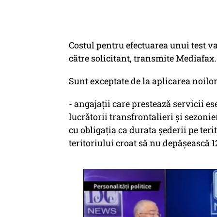
Costul pentru efectuarea unui test var
către solicitant, transmite Mediafax.
Sunt exceptate de la aplicarea noilo
- angajaţii care prestează servicii es
lucrătorii transfrontalieri şi sezonier
cu obligația ca durata șederii pe teri
teritoriului croat să nu depășească 1