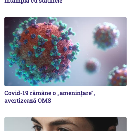
întâmplă cu statinele
Covid-19 rămâne o „ameninţare“,
avertizează OMS