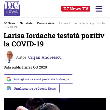
DCNews TV
DCNews
›
Sanatate
›
Coronavirus
›
Larisa Iordache testată pozitiv la
COVID-19
Larisa Iordache testată pozitiv
la COVID-19
Autor:
Crişan Andreescu
Data publicării: 28 Oct 2020
Adaugă-ne ca sursă preferată în Google
Urmărește-ne pe Google News