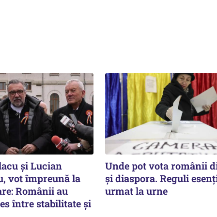
lacu și Lucian
Unde pot vota românii d
 vot împreună la
și diaspora. Reguli esenț
re: Românii au
urmat la urne
es între stabilitate şi