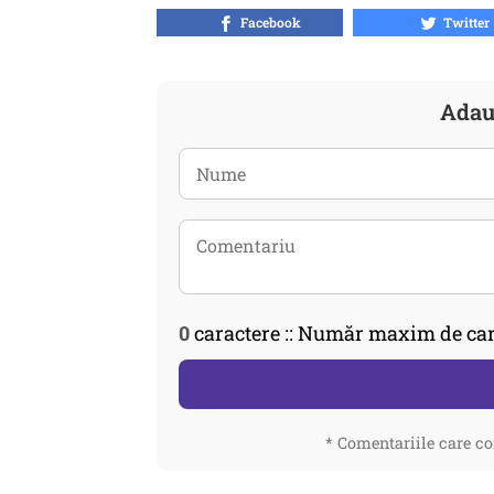
Facebook
Twitter
Adau
0
caractere :: Număr maxim de car
* Comentariile care co