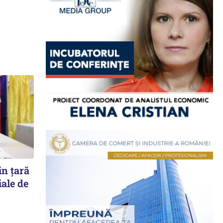
in țară
iale de