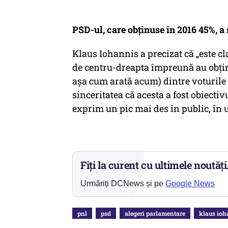
PSD-ul, care obținuse în 2016 45%, a
Klaus Iohannis a precizat că „este cl
de centru-dreapta împreună au obținu
așa cum arată acum) dintre voturile 
sinceritatea că acesta a fost obiecti
exprim un pic mai des în public, în 
Fiți la curent cu ultimele noutăți
Urmăriți DCNews și pe
Google News
pnl
psd
alegeri parlamentare
klaus ioh