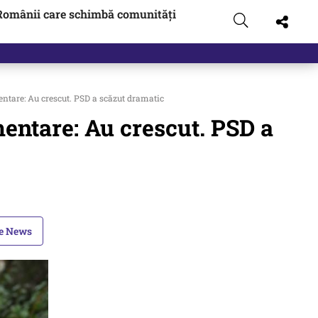
Românii care schimbă comunități
tare: Au crescut. PSD a scăzut dramatic
entare: Au crescut. PSD a
le News