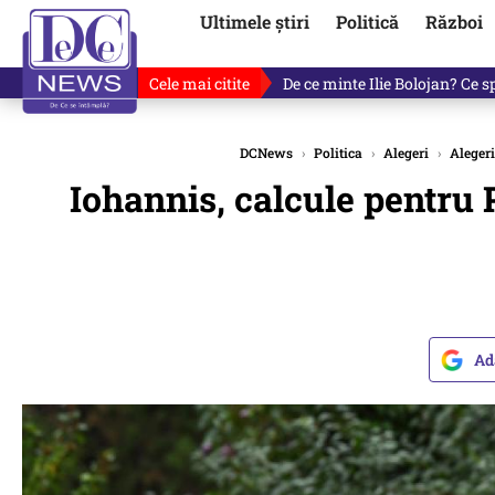
Ultimele știri
Politică
Război
Cele mai citite
Cu luni înainte de anunțul lui
DCNews
›
Politica
›
Alegeri
›
Aleger
Iohannis, calcule pentru
Ad