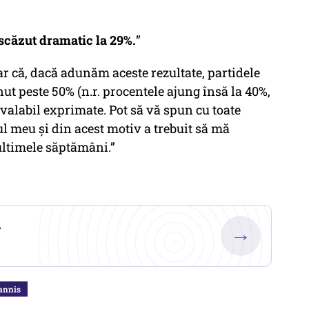
 scăzut dramatic la 29%.
”
ar că, dacă adunăm aceste rezultate, partidele
t peste 50% (n.r. procentele ajung însă la 40%,
valabil exprimate. Pot să vă spun cu toate
vul meu și din acest motiv a trebuit să mă
ultimele săptămâni.”
.
→
annis