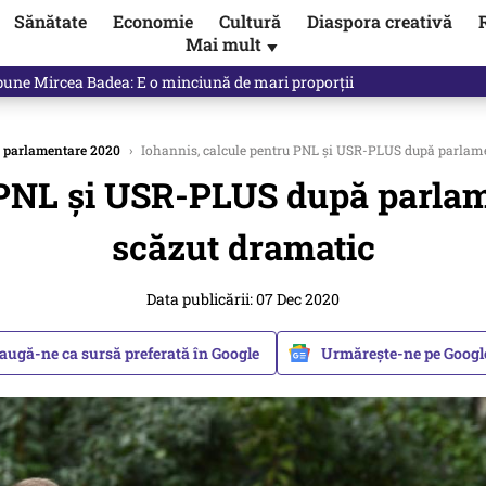
Sănătate
Economie
Cultură
Diaspora creativă
Mai mult
▼
 Ponta, Chirieac anticipa totul. Cine este acum în pericol / VIDEO
i parlamentare 2020
›
Iohannis, calcule pentru PNL și USR-PLUS după parlamen
 PNL și USR-PLUS după parlam
scăzut dramatic
Data publicării: 07 Dec 2020
augă-ne ca sursă preferată în Google
Urmărește-ne pe Goog