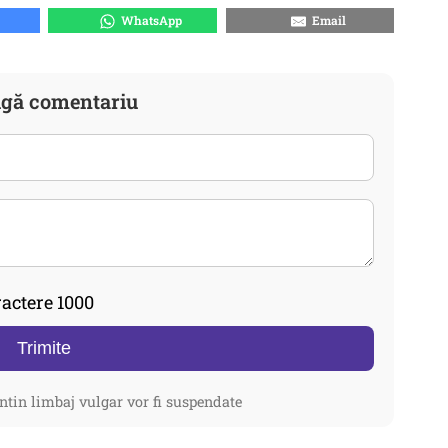
WhatsApp
Email
gă comentariu
actere 1000
Trimite
ntin limbaj vulgar vor fi suspendate