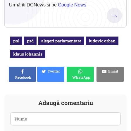
Urmăriți DCNews și pe
Google News
→
pnl
psd
alegeri parlamentare
ludovic orban
klaus iohannis
Twitter
Email
Facebook
WhatsApp
Adaugă comentariu