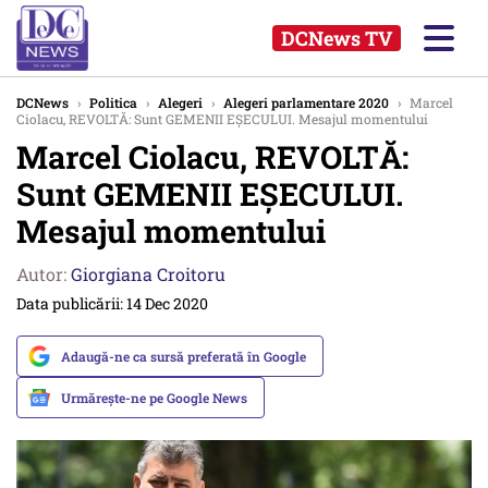
DCNews TV
DCNews
›
Politica
›
Alegeri
›
Alegeri parlamentare 2020
›
Marcel
Ciolacu, REVOLTĂ: Sunt GEMENII EȘECULUI. Mesajul momentului
Marcel Ciolacu, REVOLTĂ:
Sunt GEMENII EȘECULUI.
Mesajul momentului
Autor:
Giorgiana Croitoru
Data publicării: 14 Dec 2020
Adaugă-ne ca sursă preferată în Google
Urmărește-ne pe Google News