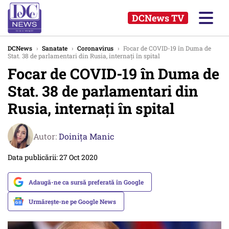
DCNews TV
DCNews
›
Sanatate
›
Coronavirus
›
Focar de COVID-19 în Duma de
Stat. 38 de parlamentari din Rusia, internați în spital
Focar de COVID-19 în Duma de
Stat. 38 de parlamentari din
Rusia, internați în spital
Autor:
Doinița Manic
Data publicării: 27 Oct 2020
Adaugă-ne ca sursă preferată în Google
Urmărește-ne pe Google News