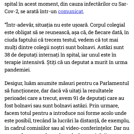
spital în acest moment, din cauza infectărilor cu Sar-
Cov-2, se arată într-un
comunicat
.
”Într-adevăr, situația nu este ușoară. Corpul colegial
este obligat să se reunească, așa că, de fiecare dată, în
ciuda faptului că trecem testul, vedem că tot mai
mulți dintre colegii noștri sunt bolnavi. Astăzi sunt
38 de deputați internați în spital, iar unul este în
terapie intensivă. Știți că un deputat a murit în urma
pandemiei.
Desigur, luăm anumite măsuri pentru ca Parlamentul
să funcționeze, dar dacă vă uitați la rezultatele
perioadei care a trecut, avem 91 de deputați care au
fost bolnavi sau sunt bolnavi astăzi. Prin urmare,
facem totul pentru a introduce noi forme acolo unde
este posibil, trecând la lucrări la distanță, de exemplu,
în cadrul comisiilor sau al video-conferințelor. Dar nu