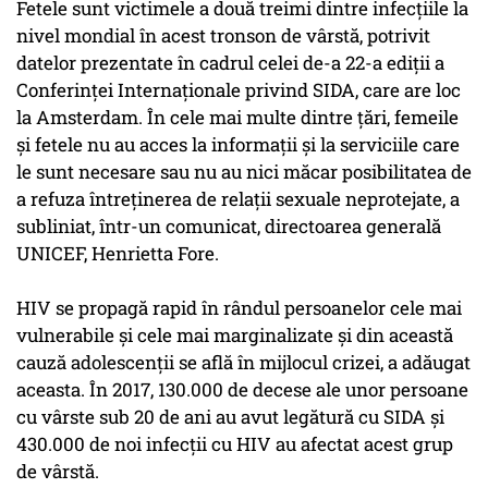
Fetele sunt victimele a două treimi dintre infecţiile la
nivel mondial în acest tronson de vârstă, potrivit
datelor prezentate în cadrul celei de-a 22-a ediţii a
Conferinţei Internaţionale privind SIDA, care are loc
la Amsterdam. În cele mai multe dintre ţări, femeile
şi fetele nu au acces la informaţii şi la serviciile care
le sunt necesare sau nu au nici măcar posibilitatea de
a refuza întreţinerea de relaţii sexuale neprotejate, a
subliniat, într-un comunicat, directoarea generală
UNICEF, Henrietta Fore.
HIV se propagă rapid în rândul persoanelor cele mai
vulnerabile şi cele mai marginalizate şi din această
cauză adolescenţii se află în mijlocul crizei, a adăugat
aceasta. În 2017, 130.000 de decese ale unor persoane
cu vârste sub 20 de ani au avut legătură cu SIDA şi
430.000 de noi infecţii cu HIV au afectat acest grup
de vârstă.