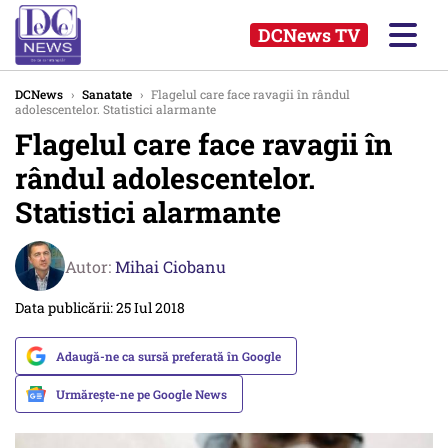
DCNews TV
DCNews
›
Sanatate
›
Flagelul care face ravagii în rândul
adolescentelor. Statistici alarmante
Flagelul care face ravagii în
rândul adolescentelor.
Statistici alarmante
Autor:
Mihai Ciobanu
Data publicării: 25 Iul 2018
Adaugă-ne ca sursă preferată în Google
Urmărește-ne pe Google News