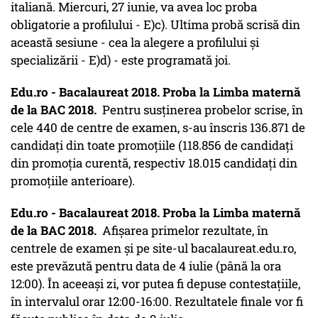
italiană. Miercuri, 27 iunie, va avea loc proba
obligatorie a profilului - E)c). Ultima probă scrisă din
această sesiune - cea la alegere a profilului şi
specializării - E)d) - este programată joi.
Edu.ro - Bacalaureat 2018. Proba la Limba maternă
de la BAC 2018.
Pentru susţinerea probelor scrise, în
cele 440 de centre de examen, s-au înscris 136.871 de
candidaţi din toate promoţiile (118.856 de candidați
din promoția curentă, respectiv 18.015 candidați din
promoțiile anterioare).
Edu.ro - Bacalaureat 2018. Proba la Limba maternă
de la BAC 2018.
Afişarea primelor rezultate, în
centrele de examen și pe site-ul bacalaureat.edu.ro,
este prevăzută pentru data de 4 iulie (până la ora
12:00). În aceeaşi zi, vor putea fi depuse contestaţiile,
în intervalul orar 12:00-16:00. Rezultatele finale vor fi