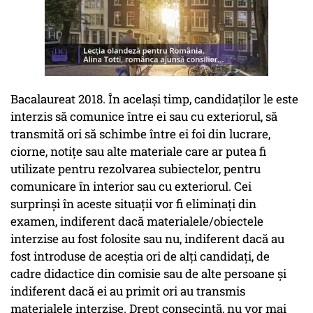
Bacalaureat 2018. În acelaşi timp, candidaţilor le este
interzis să comunice între ei sau cu exteriorul, să
transmită ori să schimbe între ei foi din lucrare,
ciorne, notiţe sau alte materiale care ar putea fi
utilizate pentru rezolvarea subiectelor, pentru
comunicare în interior sau cu exteriorul. Cei
surprinşi în aceste situaţii vor fi eliminaţi din
examen, indiferent dacă materialele/obiectele
interzise au fost folosite sau nu, indiferent dacă au
fost introduse de aceştia ori de alţi candidaţi, de
cadre didactice din comisie sau de alte persoane şi
indiferent dacă ei au primit ori au transmis
materialele interzise. Drept consecinţă, nu vor mai