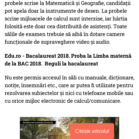
probele scrise la Matematică şi Geografie, candidaţii
pot apela doar la instrumente de desen. La probele
scrise mijloacele de calcul sunt interzise, iar hârtia
folosită este doar cea distribuită de asistenţi. Toate
sălile de examen trebuie să aibă în dotare camere
funcţionale de supraveghere video şi audio.
Edu.ro - Bacalaureat 2018. Proba la Limba maternă
de la BAC 2018. Reguli la bacalaureat
Nu este permis accesul în săli cu manuale, dicţionare,
notiţe, însemnări etc., care ar putea fi utilizate pentru
rezolvarea subiectelor şi nici cu telefoane mobile sau
cu orice mijloc electronic de calcul/comunicare.
Citește articolul