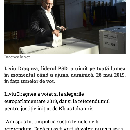
Dragnea la vot
Liviu Dragnea, liderul PSD, a uimit pe toată lumea
în momentul când a ajuns, duminică, 26 mai 2019,
în fața urnelor de vot.
Liviu Dragnea a votat și la alegerile
europarlamentare 2019, dar și la referendumul
pentru justiție inițiat de Klaus Iohannis.
"Am spus tot timpul că susţin temele de la
referendum. Dacă nu aş fi vrut să votez, nu aş fi spus