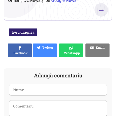
Urmăriți DCNews și pe
Google News
→
liviu dragnea
Twitter
Email
Facebook
WhatsApp
Adaugă comentariu