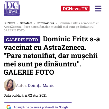
DCNews TV
DCNews
›
Sanatate
›
Coronavirus
›
Dominic Fritz s-a vaccinat cu
AstraZeneca. "Pare netonifiat, dar mușchii mei sunt pe dinăuntru".
GALERIE FOTO
Dominic Fritz s-a
vaccinat cu AstraZeneca.
"Pare netonifiat, dar mușchii
mei sunt pe dinăuntru".
GALERIE FOTO
Autor:
Doinița Manic
Data publicării: 02 Apr 2021
Adaugă-ne ca sursă preferată în Google