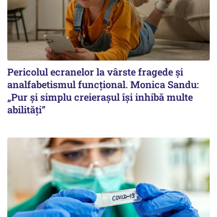
Pericolul ecranelor la vârste fragede și
analfabetismul funcțional. Monica Sandu:
„Pur și simplu creierașul își inhibă multe
abilități”