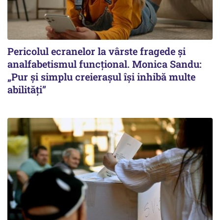
Pericolul ecranelor la vârste fragede și
analfabetismul funcțional. Monica Sandu:
„Pur și simplu creierașul își inhibă multe
abilități”