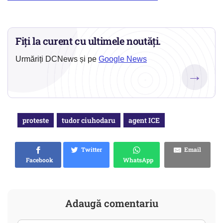
Fiți la curent cu ultimele noutăți.
Urmăriți DCNews și pe
Google News
→
proteste
tudor ciuhodaru
agent ICE
Twitter
Email
Facebook
WhatsApp
Adaugă comentariu