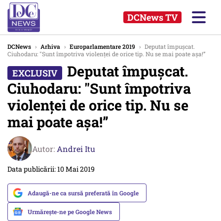
DCNews TV
DCNews
›
Arhiva
›
Europarlamentare 2019
›
Deputat împușcat.
Ciuhodaru: "Sunt împotriva violenței de orice tip. Nu se mai poate așa!”
Deputat împușcat.
Ciuhodaru: "Sunt împotriva
violenței de orice tip. Nu se
mai poate așa!”
Autor:
Andrei Itu
Data publicării: 10 Mai 2019
Adaugă-ne ca sursă preferată în Google
Urmărește-ne pe Google News