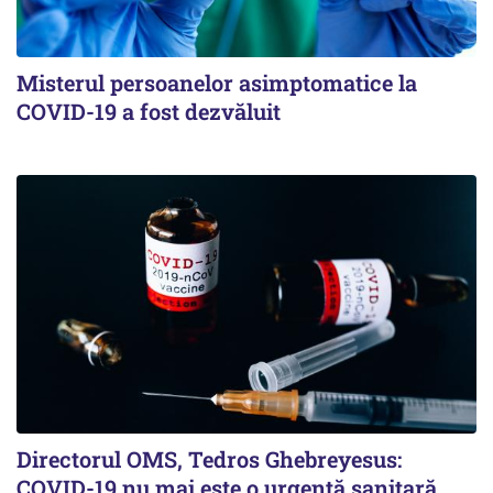
Misterul persoanelor asimptomatice la
COVID-19 a fost dezvăluit
Directorul OMS, Tedros Ghebreyesus:
COVID-19 nu mai este o urgenţă sanitară