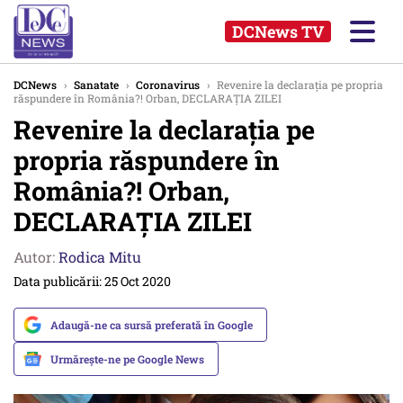
DCNews TV
DCNews
›
Sanatate
›
Coronavirus
›
Revenire la declarația pe propria
răspundere în România?! Orban, DECLARAȚIA ZILEI
Revenire la declarația pe
propria răspundere în
România?! Orban,
DECLARAȚIA ZILEI
Autor:
Rodica Mitu
Data publicării: 25 Oct 2020
Adaugă-ne ca sursă preferată în Google
Urmărește-ne pe Google News