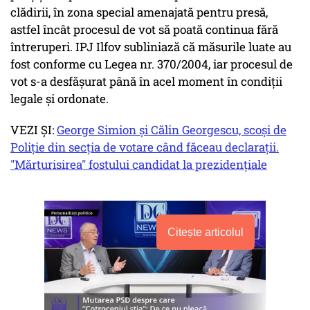
clădirii, în zona special amenajată pentru presă,
astfel încât procesul de vot să poată continua fără
întreruperi. IPJ Ilfov subliniază că măsurile luate au
fost conforme cu Legea nr. 370/2004, iar procesul de
vot s-a desfășurat până în acel moment în condiții
legale și ordonate.
VEZI ȘI:
George Simion și Călin Georgescu, scoși de
Poliție din secția de votare când făceau declaraţii.
"Mărturisirea" fostului candidat la prezidențiale
Citește articolul