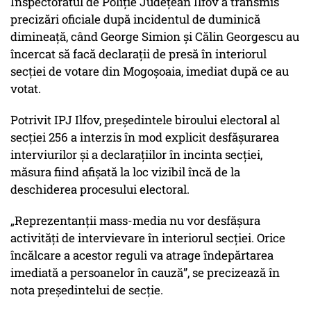
Inspectoratul de Poliție Județean Ilfov a transmis
precizări oficiale după incidentul de duminică
dimineață, când George Simion și Călin Georgescu au
încercat să facă declarații de presă în interiorul
secției de votare din Mogoșoaia, imediat după ce au
votat.
Potrivit IPJ Ilfov, președintele biroului electoral al
secției 256 a interzis în mod explicit desfășurarea
interviurilor și a declarațiilor în incinta secției,
măsura fiind afișată la loc vizibil încă de la
deschiderea procesului electoral.
„Reprezentanții mass-media nu vor desfășura
activități de intervievare în interiorul secției. Orice
încălcare a acestor reguli va atrage îndepărtarea
imediată a persoanelor în cauză”, se precizează în
nota președintelui de secție.