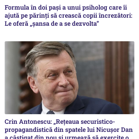
Formula în doi pași a unui psiholog care îi
ajută pe părinți să crească copii încrezători:
Le oferă „șansa de a se dezvolta”
Crin Antonescu: „Rețeaua securistico-
propagandistică din spatele lui Nicușor Dan
a câștigat din nou și urmează să exercite o