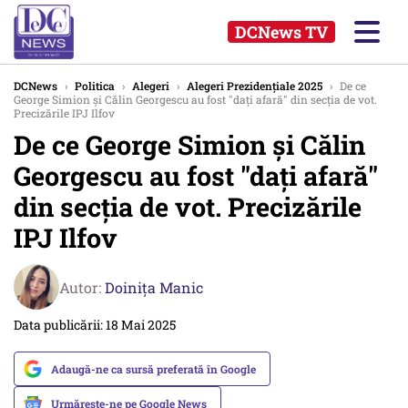
DCNews TV
DCNews
›
Politica
›
Alegeri
›
Alegeri Prezidențiale 2025
›
De ce
George Simion și Călin Georgescu au fost "dați afară" din secția de vot.
Precizările IPJ Ilfov
De ce George Simion și Călin
Georgescu au fost "dați afară"
din secția de vot. Precizările
IPJ Ilfov
Autor:
Doinița Manic
Data publicării: 18 Mai 2025
Adaugă-ne ca sursă preferată în Google
Urmărește-ne pe Google News