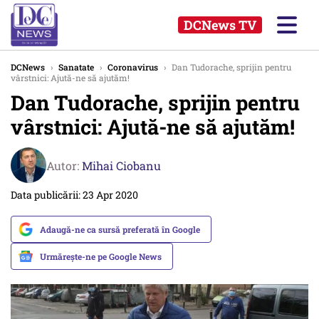
DCNews TV
DCNews
›
Sanatate
›
Coronavirus
›
Dan Tudorache, sprijin pentru
vârstnici: Ajută-ne să ajutăm!
Dan Tudorache, sprijin pentru
vârstnici: Ajută-ne să ajutăm!
Autor:
Mihai Ciobanu
Data publicării: 23 Apr 2020
Adaugă-ne ca sursă preferată în Google
Urmărește-ne pe Google News