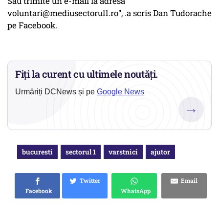
Sau trimite un e-mail la adresa
voluntari@mediusectorul1.ro", .a scris Dan Tudorache
pe Facebook.
Fiți la curent cu ultimele noutăți.
Urmăriți DCNews și pe
Google News
→
bucuresti
sectorul 1
varstnici
ajutor
Twitter
Email
Facebook
WhatsApp