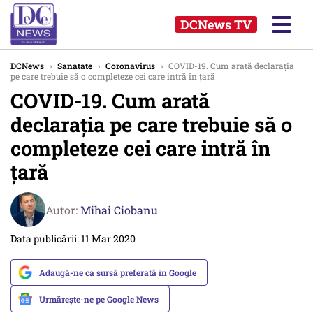
DCNews TV
DCNews
›
Sanatate
›
Coronavirus
›
COVID-19. Cum arată declaraţia
pe care trebuie să o completeze cei care intră în ţară
COVID-19. Cum arată
declaraţia pe care trebuie să o
completeze cei care intră în
ţară
Autor:
Mihai Ciobanu
Data publicării: 11 Mar 2020
Adaugă-ne ca sursă preferată în Google
Urmărește-ne pe Google News