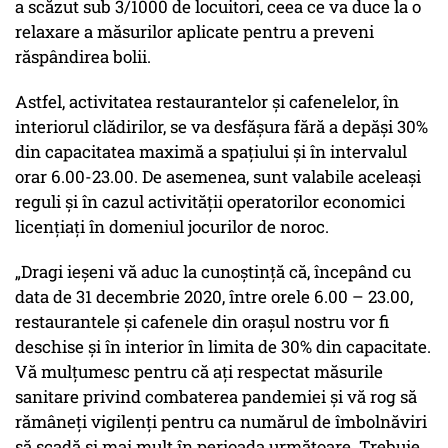
a scăzut sub 3/1000 de locuitori, ceea ce va duce la o
relaxare a măsurilor aplicate pentru a preveni
răspândirea bolii.
Astfel, activitatea restaurantelor şi cafenelelor, în
interiorul clădirilor, se va desfășura fără a depăși 30%
din capacitatea maximă a spațiului și în intervalul
orar 6.00-23.00. De asemenea, sunt valabile aceleași
reguli și în cazul activității operatorilor economici
licenţiaţi în domeniul jocurilor de noroc.
„Dragi ieșeni vă aduc la cunoştinţă că, începând cu
data de 31 decembrie 2020, între orele 6.00 – 23.00,
restaurantele şi cafenele din oraşul nostru vor fi
deschise şi în interior în limita de 30% din capacitate.
Vă mulţumesc pentru că aţi respectat măsurile
sanitare privind combaterea pandemiei şi vă rog să
rămâneţi vigilenţi pentru ca numărul de îmbolnăviri
să scadă şi mai mult în perioada următoare. Trebuie