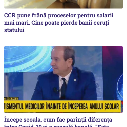
CCR pune frână proceselor pentru salarii
mai mari. Cine poate pierde banii ceruți
statului
Începe scoala, cum fac parinții diferența
între Covid-19 si o raceală banală. ”Este