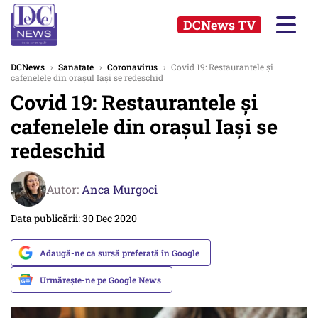
DCNews TV
DCNews
›
Sanatate
›
Coronavirus
›
Covid 19: Restaurantele și
cafenelele din orașul Iași se redeschid
Covid 19: Restaurantele și
cafenelele din orașul Iași se
redeschid
Autor:
Anca Murgoci
Data publicării: 30 Dec 2020
Adaugă-ne ca sursă preferată în Google
Urmărește-ne pe Google News