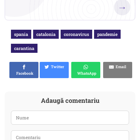
→
spania
catalonia
coronavirus
pandemie
carantina
Twitter
Email
Facebook
WhatsApp
Adaugă comentariu