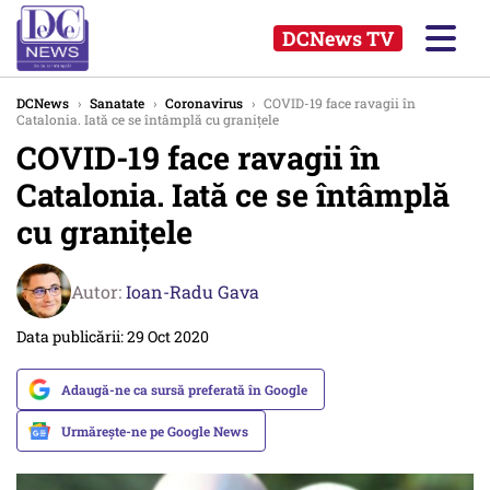
DCNews TV
DCNews
›
Sanatate
›
Coronavirus
›
COVID-19 face ravagii în
Catalonia. Iată ce se întâmplă cu granițele
COVID-19 face ravagii în
Catalonia. Iată ce se întâmplă
cu granițele
Autor:
Ioan-Radu Gava
Data publicării: 29 Oct 2020
Adaugă-ne ca sursă preferată în Google
Urmărește-ne pe Google News