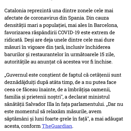
Catalonia ​​reprezintă una dintre zonele cele mai
afectate de coronavirus din Spania. Din cauza
densității mari a populației, mai ales în Barcelona,
favorizarea răspândirii COVID-19 este extrem de
ridicată. Deși are deja unele dintre cele mai dure
măsuri în vigoare din țară, inclusiv închiderea
barurilor și restaurantelor în următoarele 15 zile,
autoritățile au anunțat că acestea vor fi închise.
„Guvernul este conștient de faptul că cetățenii sunt
deznădăjduiți după atâta timp, de a nu putea face
ceea ce făceau înainte, de a îmbrățișa oamenii,
familia și prietenii noștri", a declarat ministrul
sănătății Salvador Illa în fața parlamentului. „Dar nu
este momentul să relaxăm măsurile, avem
săptămâni și luni foarte grele în față", a mai adăugat
acesta, conform
TheGuardian
.