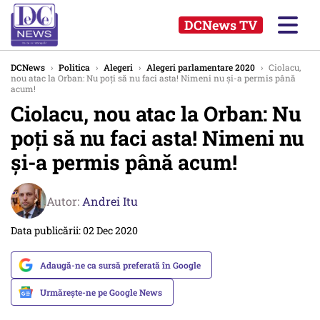
DCNews TV
DCNews
›
Politica
›
Alegeri
›
Alegeri parlamentare 2020
›
Ciolacu,
nou atac la Orban: Nu poţi să nu faci asta! Nimeni nu şi-a permis până
acum!
Ciolacu, nou atac la Orban: Nu
poţi să nu faci asta! Nimeni nu
şi-a permis până acum!
Autor:
Andrei Itu
Data publicării: 02 Dec 2020
Adaugă-ne ca sursă preferată în Google
Urmărește-ne pe Google News