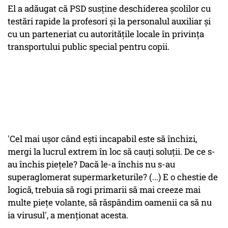
El a adăugat că PSD susţine deschiderea şcolilor cu
testări rapide la profesori şi la personalul auxiliar şi
cu un parteneriat cu autorităţile locale în privinţa
transportului public special pentru copii.
'Cel mai uşor când eşti incapabil este să închizi,
mergi la lucrul extrem în loc să cauţi soluţii. De ce s-
au închis pieţele? Dacă le-a închis nu s-au
superaglomerat supermarketurile? (...) E o chestie de
logică, trebuia să rogi primarii să mai creeze mai
multe pieţe volante, să răspândim oamenii ca să nu
ia virusul', a menţionat acesta.