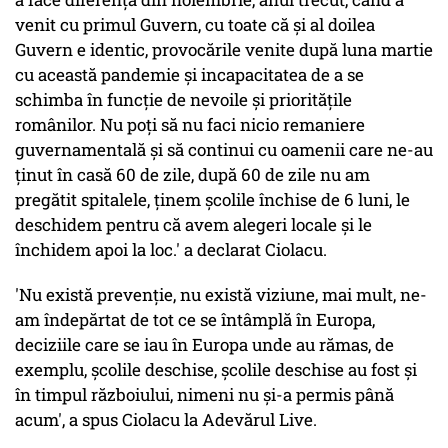
venit cu primul Guvern, cu toate că şi al doilea
Guvern e identic, provocările venite după luna martie
cu această pandemie şi incapacitatea de a se
schimba în funcţie de nevoile şi priorităţile
românilor. Nu poţi să nu faci nicio remaniere
guvernamentală şi să continui cu oamenii care ne-au
ţinut în casă 60 de zile, după 60 de zile nu am
pregătit spitalele, ţinem şcolile închise de 6 luni, le
deschidem pentru că avem alegeri locale şi le
închidem apoi la loc.' a declarat Ciolacu.
'Nu există prevenţie, nu există viziune, mai mult, ne-
am îndepărtat de tot ce se întâmplă în Europa,
deciziile care se iau în Europa unde au rămas, de
exemplu, şcolile deschise, şcolile deschise au fost şi
în timpul războiului, nimeni nu şi-a permis până
acum', a spus Ciolacu la Adevărul Live.