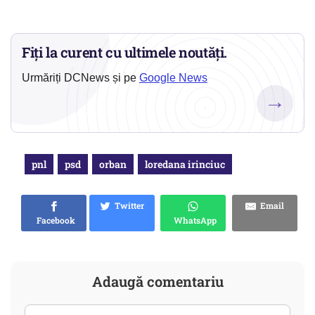
Fiți la curent cu ultimele noutăți.
Urmăriți DCNews și pe
Google News
→
pnl
psd
orban
loredana irinciuc
Twitter
Email
Facebook
WhatsApp
Adaugă comentariu